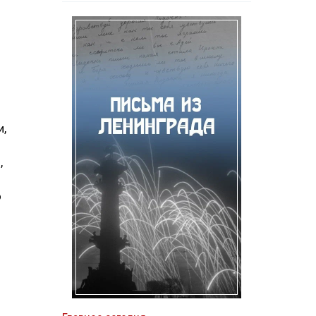
и,
,
о