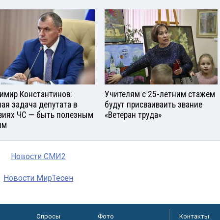
имир Константинов:
Учителям с 25-летним стажем
ная задача депутата в
будут присваиваить звание
виях ЧС — быть полезным
«Ветеран труда»
ям
Новости СМИ2
Новости МирТесен
Опросы
Фото
Контакты