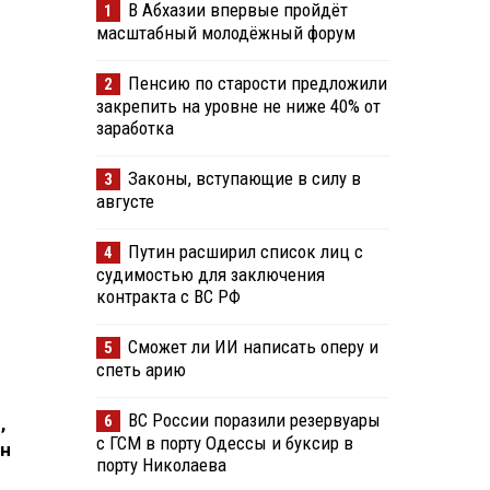
В Абхазии впервые пройдёт
1
масштабный молодёжный форум
Пенсию по старости предложили
2
закрепить на уровне не ниже 40% от
заработка
Законы, вступающие в силу в
3
августе
Путин расширил список лиц с
4
судимостью для заключения
контракта с ВС РФ
Сможет ли ИИ написать оперу и
5
спеть арию
ВС России поразили резервуары
6
,
с ГСМ в порту Одессы и буксир в
ин
порту Николаева