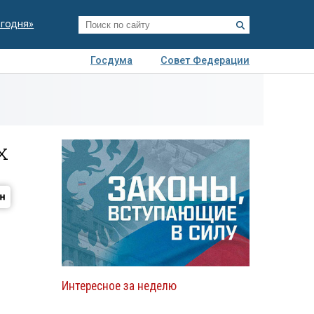
егодня»
Госдума
Совет Федерации
я
Авто
Недвижимость
Технологии
иза
х
Интересное за неделю