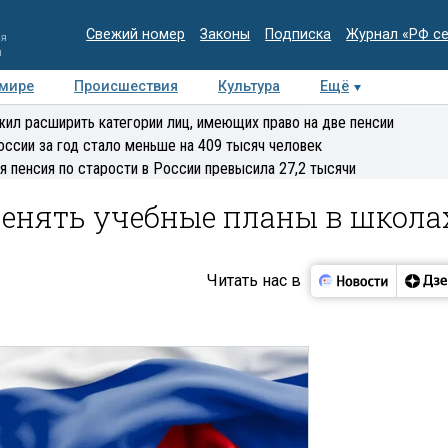
Свежий номер
Законы
Подписка
Журнал «РФ с
ия
и
 мире
Происшествия
Культура
Ещё
Медиацентр
Интервью
Колумнисты
Делова
ил расширить категории лиц, имеющих право на две пенсии
эксперт
оссии за год стало меньше на 409 тысяч человек
я пенсия по старости в России превысила 27,2 тысячи
енять учебные планы в школа
Читать нас в