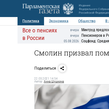
Издание
Федерального Собран
Российской Федераци
Политика
Экономика
Общество
В
Все о пенсиях
Фото
Авторы
Персоны
Мнения
Регионы
Минтруд предлож
вчера
Пенсионеров в Р
вчера
в России
Соцфонд: Средня
05.08.2026
Смолин призвал пом
Поделиться
22.03.2021 14:54
Автор:
Анна Шушкина