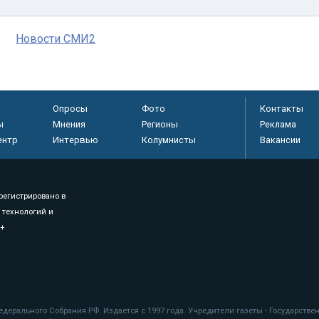
Новости СМИ2
Опросы
Фото
Контакты
ы
Мнения
Регионы
Реклама
ентр
Интервью
Колумнисты
Вакансии
регистрировано в
 технологий и
8+
.
дерального Собрания РФ. Издается с 1997 года. Учредители газеты - Государств