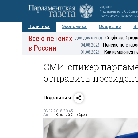
Издание
Федерального Собран
Российской Федераци
Политика
Экономика
Общество
В
Все о пенсиях
Фото
Авторы
Персоны
Мнения
Регионы
Соцфонд: Средн
два дня назад
Пенсию по старо
04.08.2026
в России
Как изменятся п
01.08.2026
СМИ: спикер парлам
отправить президент
Поделиться
03.12.2018 20:45
Автор:
Валерий Октябрёв