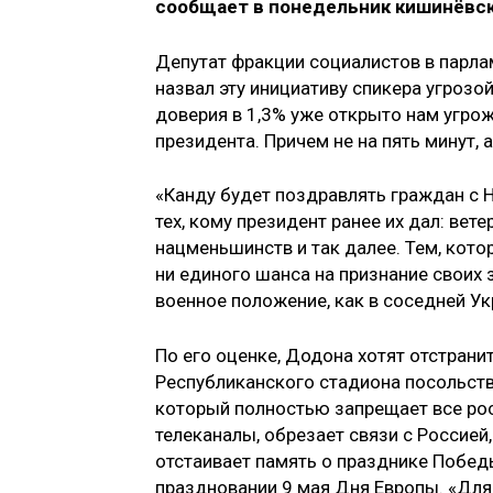
сообщает в понедельник кишинёвск
Депутат фракции социалистов в парла
назвал эту инициативу спикера угрозой
доверия в 1,3% уже открыто нам угрожа
президента. Причем не на пять минут, 
«Канду будет поздравлять граждан с Н
тех, кому президент ранее их дал: ве
нацменьшинств и так далее. Тем, кото
ни единого шанса на признание своих 
военное положение, как в соседней У
По его оценке, Додона хотят отстранит
Республиканского стадиона посольств
который полностью запрещает все рос
телеканалы, обрезает связи с Россией, 
отстаивает память о празднике Победы
праздновании 9 мая Дня Европы. «Для