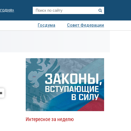
егодня»
Госдума
Совет Федерации
я
Авто
Недвижимость
Технологии
иза
Интересное за неделю