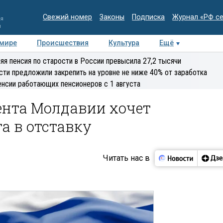
Свежий номер
Законы
Подписка
Журнал «РФ с
ия
и
 мире
Происшествия
Культура
Ещё
Медиацентр
Интервью
Колумнисты
Делова
яя пенсия по старости в России превысила 27,2 тысячи
эксперт
сти предложили закрепить на уровне не ниже 40% от заработка
енсии работающих пенсионеров с 1 августа
ента Молдавии хочет
а в отставку
Читать нас в