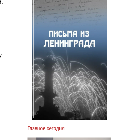
d.
у
л
т
Главное сегодня