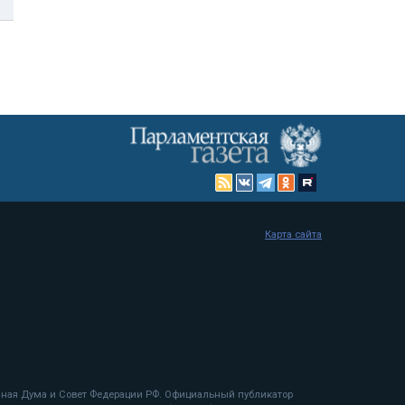
Карта сайта
енная Дума и Совет Федерации РФ. Официальный публикатор