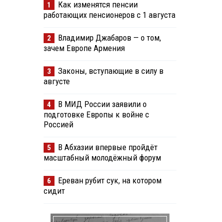
Как изменятся пенсии
1
работающих пенсионеров с 1 августа
Владимир Джабаров — о том,
2
зачем Европе Армения
Законы, вступающие в силу в
3
августе
В МИД России заявили о
4
подготовке Европы к войне с
Россией
В Абхазии впервые пройдёт
5
масштабный молодёжный форум
Ереван рубит сук, на котором
6
сидит