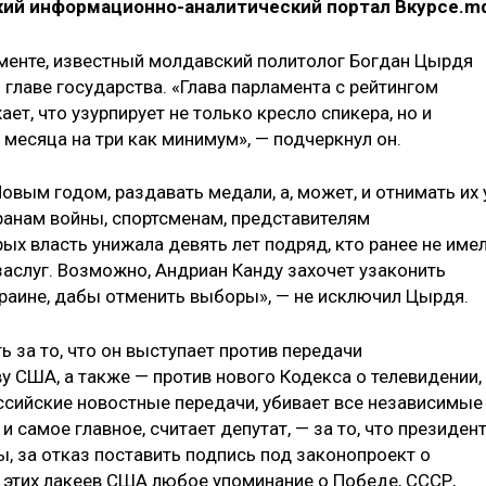
ий информационно-аналитический портал Вкурсе.m
менте, известный молдавский политолог Богдан Цырдя
 главе государства. «Глава парламента с рейтингом
ет, что узурпирует не только кресло спикера, но и
а месяца на три как минимум», — подчеркнул он.
овым годом, раздавать медали, а, может, и отнимать их 
теранам войны, спортсменам, представителям
рых власть унижала девять лет подряд, кто ранее не име
заслуг. Возможно, Андриан Канду захочет узаконить
краине, дабы отменить выборы», — не исключил Цырдя.
ь за то, что он выступает против передачи
у США, а также — против нового Кодекса о телевидении,
сийские новостные передачи, убивает все независимые
и самое главное, считает депутат, — за то, что президен
, за отказ поставить подпись под законопроект о
 этих лакеев США любое упоминание о Победе, СССР,