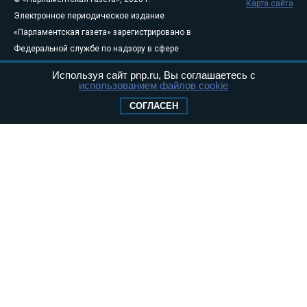
Карта сайта
Электронное периодическое издание
«Парламентская газета» зарегистрировано в
Федеральной службе по надзору в сфере
связи, информационных технологий и
Используя сайт pnp.ru, Вы соглашаетесь с
массовых коммуникаций (Роскомнадзор) 05
использованием файлов cookie
августа 2011 года. 18+
СОГЛАСЕН
Свидетельство о регистрации Эл № ФС77-
46097
Учредитель — АНО «Парламентская газета»
Исполняющий обязанности главного
редактора — Абдуллаев М.Р.
Тел.: +7 (495) 637–69–79 E-mail:
pg@pnp.ru
«Парламентская газета» - официальное еженедельное издание
Федерального Собрания РФ. Издается с 1997 года. Учредители
газеты - Государственная Дума и Совет Федерации РФ. Официальный
публикатор федеральных конституционных законов, федеральных
законов и актов палат Федерального Собрания. «Парламентская
газета» имеет пункты печати и представительства в десяти субъектах
федерации.