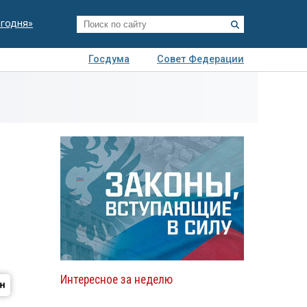
егодня»
Госдума
Совет Федерации
я
Авто
Недвижимость
Технологии
иза
Интересное за неделю