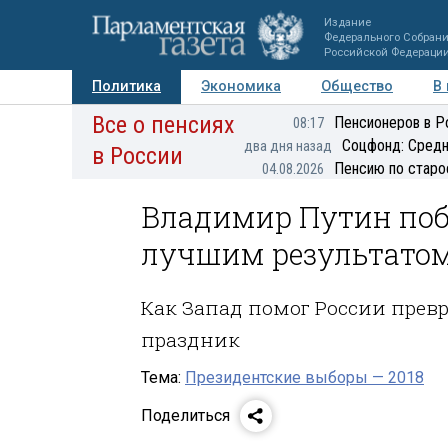
Издание
Федерального Собран
Российской Федераци
Политика
Экономика
Общество
В
Все о пенсиях
Фото
Авторы
Персоны
Мнения
Регионы
Пенсионеров в Р
08:17
Соцфонд: Средн
два дня назад
в России
Пенсию по старо
04.08.2026
Владимир Путин побе
лучшим результатом
Как Запад помог России прев
праздник
Тема:
Президентские выборы — 2018
Поделиться