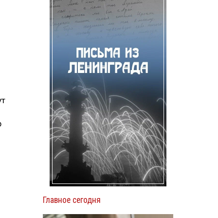
ут
р
Главное сегодня