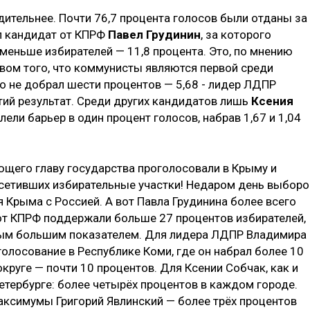
дительнее. Почти 76,7 процента голосов были отданы за
л кандидат от КПРФ
Павел Грудинин
, за которого
меньше избирателей — 11,8 процента. Это, по мнению
твом того, что коммунисты являются первой среди
о не добрал шести процентов — 5,68 - лидер ЛДПР
тий результат. Среди других кандидатов лишь
Ксения
ели барьер в один процент голосов, набрав 1,67 и 1,04
ющего главу государства проголосовали в Крыму и
сетивших избирательные участки! Недаром день выборо
 Крыма с Россией. А вот Павла Грудинина более всего
от КПРФ поддержали больше 27 процентов избирателей,
мым большим показателем. Для лидера ЛДПР Владимира
лосование в Республике Коми, где он набрал более 10
круге — почти 10 процентов. Для Ксении Собчак, как и
етербурге: более четырёх процентов в каждом городе.
максимумы Григорий Явлинский — более трёх процентов