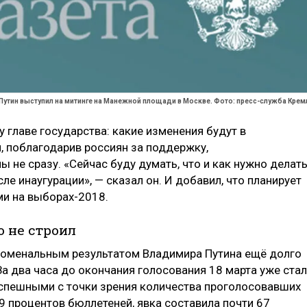
Путин выступил на митинге на Манежной площади в Москве. Фото: пресс-служба Крем
 главе государства: какие изменения будут в
, поблагодарив россиян за поддержку,
 не сразу. «Сейчас буду думать, что и как нужно делать
ле инаугурации», — сказал он. И добавил, что планирует
ми на выборах-2018.
 не строил
еноменальным результатом Владимира Путина ещё долго
 За два часа до окончания голосования 18 марта уже ста
спешными с точки зрения количества проголосовавших
9 процентов бюллетеней, явка составила почти 67