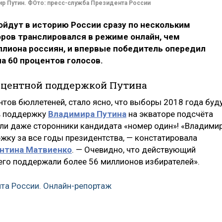
р Путин. ФОто: пресс-служба Президента России
ойдут в историю России сразу по нескольким
оров транслировался в режиме онлайн, чем
ллиона россиян, и впервые победитель опередил
а 60 процентов голосов.
роцентной поддержкой Путина
тов бюллетеней, стало ясно, что выборы 2018 года буд
 в поддержку
Владимира Путина
на экваторе подсчёта
али даже сторонники кандидата «номер один»! «Владими
ку за все годы президентства, — констатировала
нтина Матвиенко
. — Очевидно, что действующий
его поддержали более 56 миллионов избирателей».
та России. Онлайн-репортаж