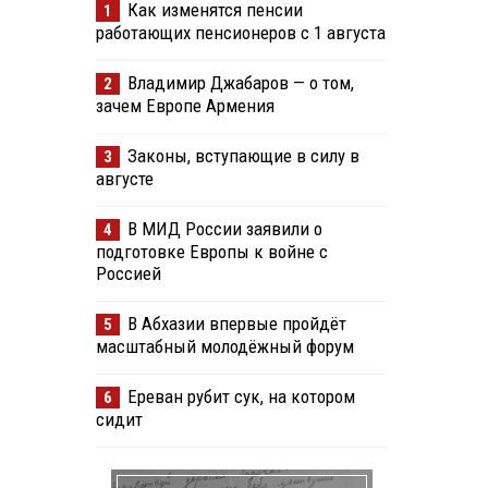
Как изменятся пенсии
1
работающих пенсионеров с 1 августа
Владимир Джабаров — о том,
2
зачем Европе Армения
Законы, вступающие в силу в
3
августе
В МИД России заявили о
4
подготовке Европы к войне с
Россией
В Абхазии впервые пройдёт
5
масштабный молодёжный форум
Ереван рубит сук, на котором
6
сидит