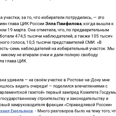
 участки, за то, что избиратели потрудились, — это
иян глава ЦИК России
Элла Памфилова
, когда вышла к
ом 19 марта. Она отметила, что, по предварительным
ботали 474,5 тысячи наблюдателей, а также 105 тысяч
ого голоса, 10,5 тысячи представителей СМИ. «В
есть-семь наблюдателей на избирательный участок. Мы
 никому не втирали очки и дали полную свободу
а глава ЦИК.
вка удивила — на своём участке в Ростове-на-Дону мне
ишлось видеть очереди! — поделился впечатлениями с
арламентской газетой» первый зампред Комитета Госдум
 государственному строительству и законодательству и
рвый замруководителя фракции «Справедливой России»
хаил Емельянов
. - Много разговоров было на тему того, чт