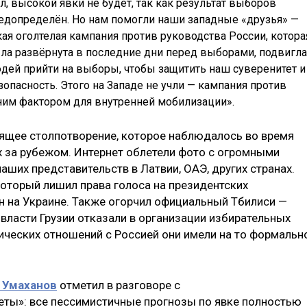
л, высокой явки не будет, так как результат выборов
едопределён. Но нам помогли наши западные «друзья» —
кая оголтелая кампания против руководства России, котора
ла развёрнута в последние дни перед выборами, подвигла
дей прийти на выборы, чтобы защитить наш суверенитет и
зопасность. Этого на Западе не учли — кампания против
ним фактором для внутренней мобилизации».
ящее столпотворение, которое наблюдалось во время
х за рубежом. Интернет облетели фото с огромными
аших представительств в Латвии, ОАЭ, других странах.
который лишил права голоса на президентских
н на Украине. Также огорчил официальный Тбилиси —
власти Грузии отказали в организации избирательных
тических отношений с Россией они имели на то формальн
 Умаханов
отметил в разговоре с
еты»: все пессимистичные прогнозы по явке полностью