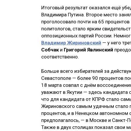
Итоговый результат оказался ещё убе
Владимира Путина. Второе место заня
проголосовало почти на 65 процентов 
политологов, стало ярким свидетельс
оппозиционных партий России. Немног
Владимир Жириновский
— у него тре
Собчак
и
Григорий Явлинский
преодол
соответственно.
Больше всего избирателей за действу
Севастополе — более 90 процентов по
18 марта совпал с днём воссоединения
уважают в Якутии — здесь кандидата 
что для кандидата от КПРФ стало са
Жириновского самым удачным стало го
процентов, и в Ненецком автономном о
предполагалось, — в Москве и Санкт-П
Также в двух столицах показал свои 