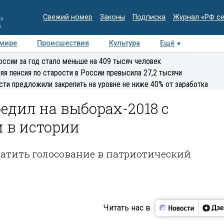
Свежий номер
Законы
Подписка
Журнал «РФ с
ия
и
 мире
Происшествия
Культура
Ещё
Медиацентр
Интервью
Колумнисты
Делова
оссии за год стало меньше на 409 тысяч человек
эксперт
яя пенсия по старости в России превысила 27,2 тысячи
сти предложили закрепить на уровне не ниже 40% от заработка
дил на выборах-2018 с
 в истории
ратить голосование в патриотический
Читать нас в