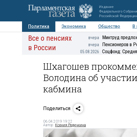
Издание
Федерального Собран
Российской Федераци
Политика
Экономика
Общество
В
Все о пенсиях
Фото
Авторы
Персоны
Мнения
Регионы
Минтруд предлож
вчера
Пенсионеров в Р
вчера
в России
Соцфонд: Средня
05.08.2026
Шхагошев прокомме
Володина об участи
кабмина
Поделиться
06.04.2019 19:22
Автор:
Ксения Редичкина