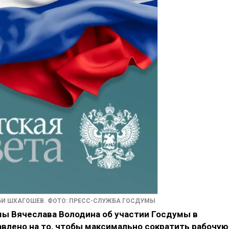
И ШХАГОШЕВ. ФОТО: ПРЕСС-СЛУЖБА ГОСДУМЫ
ы Вячеслава Володина об участии Госдумы в
влено на то, чтобы максимально сократить рабочую