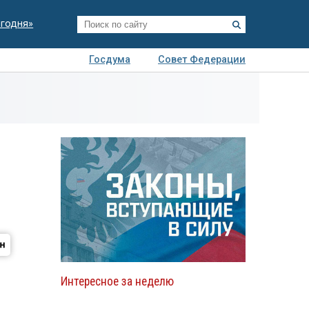
егодня»
Госдума
Совет Федерации
я
Авто
Недвижимость
Технологии
иза
Интересное за неделю