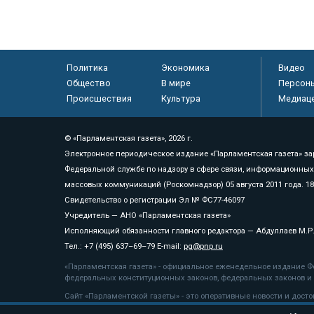
Политика
Экономика
Видео
Общество
В мире
Персон
Происшествия
Культура
Медиац
© «Парламентская газета», 2026 г.
Электронное периодическое издание «Парламентская газета» за
Федеральной службе по надзору в сфере связи, информационных
массовых коммуникаций (Роскомнадзор) 05 августа 2011 года. 1
Свидетельство о регистрации Эл № ФС77-46097
Учредитель — АНО «Парламентская газета»
Исполняющий обязанности главного редактора — Абдуллаев М.Р
Тел.: +7 (495) 637–69–79 E-mail:
pg@pnp.ru
«Парламентская газета» - официальное еженедельное издание Фе
федеральных конституционных законов, федеральных законов и а
Сайт «Парламентской газеты» - это оперативные новости и дост
«Парламентской газеты» активная ссылка на pnp.ru обязательна.