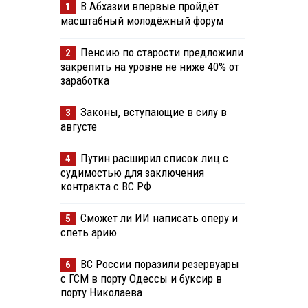
В Абхазии впервые пройдёт
1
масштабный молодёжный форум
Пенсию по старости предложили
2
закрепить на уровне не ниже 40% от
заработка
Законы, вступающие в силу в
3
августе
Путин расширил список лиц с
4
судимостью для заключения
контракта с ВС РФ
Сможет ли ИИ написать оперу и
5
спеть арию
ВС России поразили резервуары
6
с ГСМ в порту Одессы и буксир в
порту Николаева