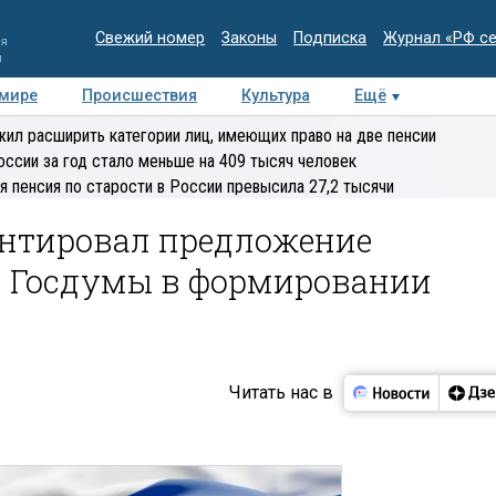
Свежий номер
Законы
Подписка
Журнал «РФ с
ия
и
 мире
Происшествия
Культура
Ещё
Медиацентр
Интервью
Колумнисты
Делова
ил расширить категории лиц, имеющих право на две пенсии
эксперт
оссии за год стало меньше на 409 тысяч человек
я пенсия по старости в России превысила 27,2 тысячи
нтировал предложение
и Госдумы в формировании
Читать нас в