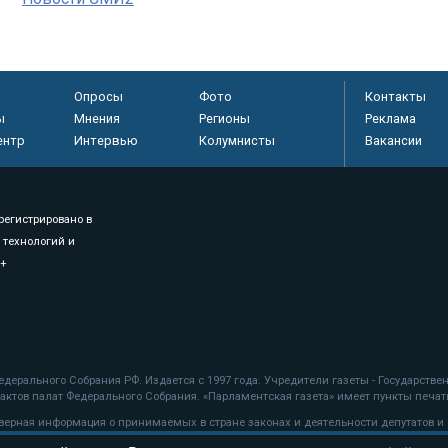
Опросы
Фото
Контакты
ы
Мнения
Регионы
Реклама
ентр
Интервью
Колумнисты
Вакансии
регистрировано в
 технологий и
8+
.
дерального Собрания РФ. Издается с 1997 года. Учредители газеты - Государств
ктов палат Федерального Собрания. «Парламентская газета» имеет пункты печати
оверная информация о принимаемых в стране законах и деятельности депутатов и