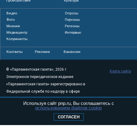
Происшествия
Культура
Видео
Опросы
Фото
Персоны
Мнения
Регионы
Медиацентр
Интервью
Колумнисты
Контакты
Реклама
Вакансии
© «Парламентская газета», 2026 г.
Карта сайта
Электронное периодическое издание
«Парламентская газета» зарегистрировано в
Федеральной службе по надзору в сфере
связи, информационных технологий и
Используя сайт pnp.ru, Вы соглашаетесь с
массовых коммуникаций (Роскомнадзор) 05
использованием файлов cookie
августа 2011 года. 18+
СОГЛАСЕН
Свидетельство о регистрации Эл № ФС77-
46097
Учредитель — АНО «Парламентская газета»