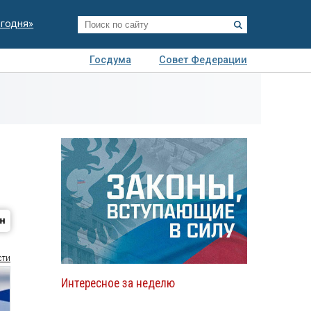
егодня»
Госдума
Совет Федерации
я
Авто
Недвижимость
Технологии
иза
сти
Интересное за неделю