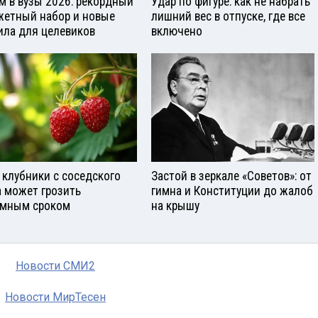
м в вузы 2026: рекордный
Удар по фигуре: как не набрать
етный набор и новые
лишний вес в отпуске, где все
ила для целевиков
включено
 клубники с соседского
Застой в зеркале «Советов»: от
а может грозить
гимна и Конституции до жалоб
мным сроком
на крышу
Новости СМИ2
Новости МирТесен