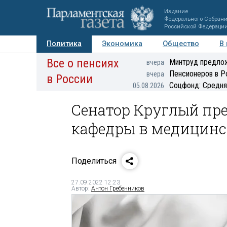
Издание
Федерального Собран
Российской Федераци
Политика
Экономика
Общество
В
Все о пенсиях
Фото
Авторы
Персоны
Мнения
Регионы
Минтруд предлож
вчера
Пенсионеров в Р
вчера
в России
Соцфонд: Средня
05.08.2026
Сенатор Круглый пр
кафедры в медицинс
Поделиться
27.09.2022 12:23
Автор:
Антон Гребенников