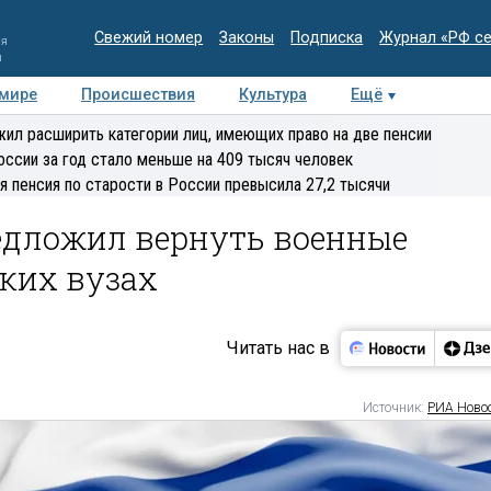
Свежий номер
Законы
Подписка
Журнал «РФ с
ия
и
 мире
Происшествия
Культура
Ещё
Медиацентр
Интервью
Колумнисты
Делова
ил расширить категории лиц, имеющих право на две пенсии
эксперт
оссии за год стало меньше на 409 тысяч человек
я пенсия по старости в России превысила 27,2 тысячи
едложил вернуть военные
ких вузах
Читать нас в
Источник:
РИА Ново