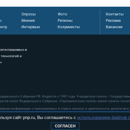
Опросы
Фото
Контакты
ы
Мнения
Регионы
Реклама
ентр
Интервью
Колумнисты
Вакансии
регистрировано в
 технологий и
8+
.
дерального Собрания РФ. Издается с 1997 года. Учредители газеты - Государств
ктов палат Федерального Собрания. «Парламентская газета» имеет пункты печати
оверная информация о принимаемых в стране законах и деятельности депутатов и
льзуя сайт pnp.ru, Вы соглашаетесь с
использованием файлов c
ехнологии
СОГЛАСЕН