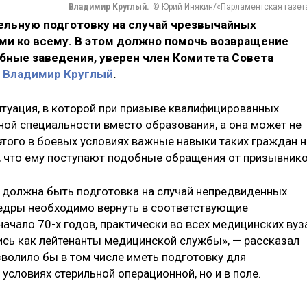
Владимир Круглый.
© Юрий Инякин/«Парламентская газет
льную подготовку на случай чрезвычайных
ми ко всему. В этом должно помочь возвращение
бные заведения, уверен член Комитета Совета
е
Владимир Круглый
.
итуация, в которой при призыве квалифицированных
ной специальности вместо образования, а она может не
этого в боевых условиях важные навыки таких граждан н
в, что ему поступают подобные обращения от призывнико
а должна быть подготовка на случай непредвиденных
федры необходимо вернуть в соответствующие
начало 70-х годов, практически во всех медицинских вуз
сь как лейтенанты медицинской службы», — рассказал
озволило бы в том числе иметь подготовку для
условиях стерильной операционной, но и в поле.