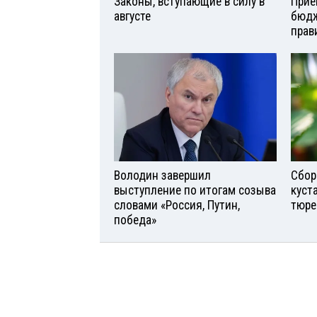
Законы, вступающие в силу в
Прие
августе
бюдж
прав
Володин завершил
Сбор
выступление по итогам созыва
куст
словами «Россия, Путин,
тюре
победа»