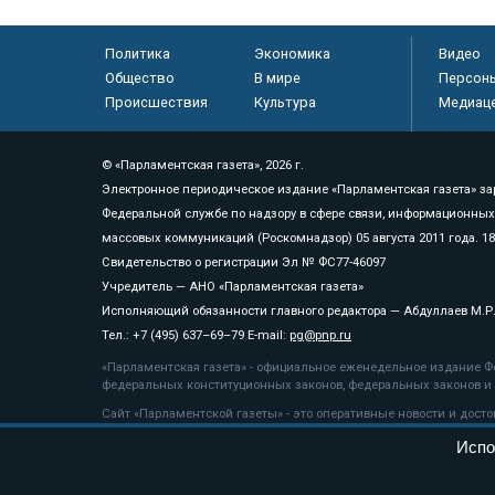
Политика
Экономика
Видео
Общество
В мире
Персон
Происшествия
Культура
Медиац
© «Парламентская газета», 2026 г.
Электронное периодическое издание «Парламентская газета» за
Федеральной службе по надзору в сфере связи, информационных
массовых коммуникаций (Роскомнадзор) 05 августа 2011 года. 1
Свидетельство о регистрации Эл № ФС77-46097
Учредитель — АНО «Парламентская газета»
Исполняющий обязанности главного редактора — Абдуллаев М.Р
Тел.: +7 (495) 637–69–79 E-mail:
pg@pnp.ru
«Парламентская газета» - официальное еженедельное издание Фе
федеральных конституционных законов, федеральных законов и а
Сайт «Парламентской газеты» - это оперативные новости и дост
«Парламентской газеты» активная ссылка на pnp.ru обязательна.
Испо
На информационном ресурсе применяются
рекомендательные т
Положение о защите персональных данных