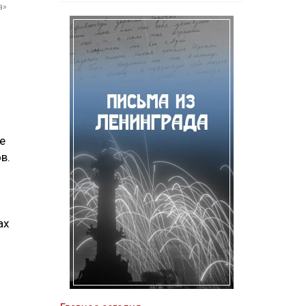
а»
е
в.
ах