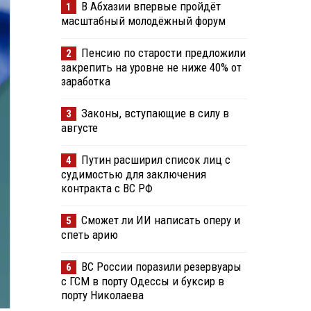
В Абхазии впервые пройдёт
1
масштабный молодёжный форум
Пенсию по старости предложили
2
закрепить на уровне не ниже 40% от
заработка
Законы, вступающие в силу в
3
августе
Путин расширил список лиц с
4
судимостью для заключения
контракта с ВС РФ
Сможет ли ИИ написать оперу и
5
спеть арию
ВС России поразили резервуары
6
с ГСМ в порту Одессы и буксир в
порту Николаева