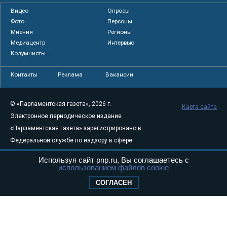
Видео
Опросы
Фото
Персоны
Мнения
Регионы
Медиацентр
Интервью
Колумнисты
Контакты
Реклама
Вакансии
© «Парламентская газета», 2026 г.
Карта сайта
Электронное периодическое издание
«Парламентская газета» зарегистрировано в
Федеральной службе по надзору в сфере
связи, информационных технологий и
Используя сайт pnp.ru, Вы соглашаетесь с
массовых коммуникаций (Роскомнадзор) 05
использованием файлов cookie
августа 2011 года. 18+
СОГЛАСЕН
Свидетельство о регистрации Эл № ФС77-
46097
Учредитель — АНО «Парламентская газета»
Исполняющий обязанности главного