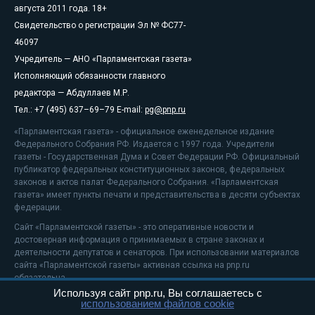
августа 2011 года. 18+
Свидетельство о регистрации Эл № ФС77-
46097
Учредитель — АНО «Парламентская газета»
Исполняющий обязанности главного
редактора — Абдуллаев М.Р.
Тел.: +7 (495) 637–69–79 E-mail:
pg@pnp.ru
«Парламентская газета» - официальное еженедельное издание
Федерального Собрания РФ. Издается с 1997 года. Учредители
газеты - Государственная Дума и Совет Федерации РФ. Официальный
публикатор федеральных конституционных законов, федеральных
законов и актов палат Федерального Собрания. «Парламентская
газета» имеет пункты печати и представительства в десяти субъектах
федерации.
Сайт «Парламентской газеты» - это оперативные новости и
достоверная информация о принимаемых в стране законах и
деятельности депутатов и сенаторов. При использовании материалов
сайта «Парламентской газеты» активная ссылка на pnp.ru
обязательна.
Используя сайт pnp.ru, Вы соглашаетесь с
На информационном ресурсе применяются
рекомендательные
использованием файлов cookie
технологии