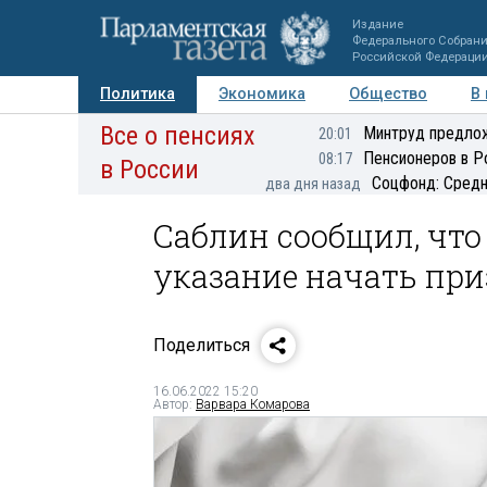
Издание
Федерального Собран
Российской Федераци
Политика
Экономика
Общество
В
Все о пенсиях
Фото
Авторы
Персоны
Мнения
Регионы
Минтруд предлож
20:01
Пенсионеров в Р
08:17
в России
Соцфонд: Средн
два дня назад
Саблин сообщил, что
указание начать пр
Поделиться
16.06.2022 15:20
Автор:
Варвара Комарова