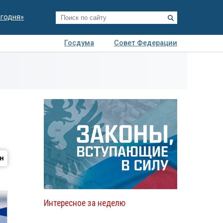
егодня»
Госдума
Совет Федерации
я
Авто
Недвижимость
Технологии
иза
Интересное за неделю