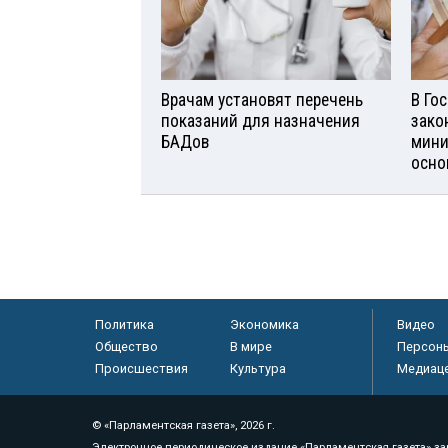
Врачам установят перечень
В Го
показаний для назначения
зако
БАДов
мини
осно
Политика
Экономика
Видео
Общество
В мире
Персон
Происшествия
Культура
Медиац
© «Парламентская газета», 2026 г.
Электронное периодическое издание «Парламентская газета» за