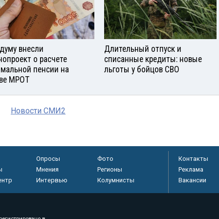
сдуму внесли
Длительный отпуск и
нопроект о расчете
списанные кредиты: новые
мальной пенсии на
льготы у бойцов СВО
ве МРОТ
Новости СМИ2
Опросы
Фото
Контакты
ы
Мнения
Регионы
Реклама
ентр
Интервью
Колумнисты
Вакансии
регистрировано в