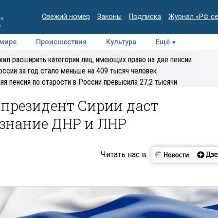
Свежий номер
Законы
Подписка
Журнал «РФ с
ия
и
 мире
Происшествия
Культура
Ещё
Медиацентр
Интервью
Колумнисты
Делова
ил расширить категории лиц, имеющих право на две пенсии
эксперт
оссии за год стало меньше на 409 тысяч человек
яя пенсия по старости в России превысила 27,2 тысячи
 президент Сирии даст
изнание ДНР и ЛНР
Читать нас в