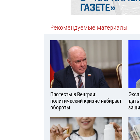
Рекомендуемые материалы
Протесты в Венгрии:
Эксп
политический кризис набирает
дать
обороты
защи