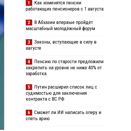
Как изменятся пенсии
1
работающих пенсионеров с 1 августа
В Абхазии впервые пройдёт
2
масштабный молодёжный форум
Законы, вступающие в силу в
3
августе
Пенсию по старости предложили
4
закрепить на уровне не ниже 40% от
заработка
Путин расширил список лиц с
5
судимостью для заключения
контракта с ВС РФ
Сможет ли ИИ написать оперу и
6
спеть арию