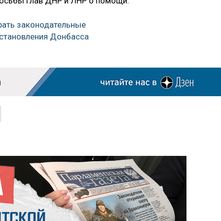
осьбы глав ДНР и ЛНР о помощи.
рать законодательные
сстановления Донбасса