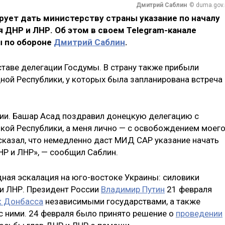
Дмитрий Саблин
© duma.gov.
рует дать министерству страны указание по началу
 ДНР и ЛНР. Об этом в своем Telegram-канале
ы по обороне
Дмитрий Саблин
.
ставе делегации Госдумы. В страну также прибыли
ой Республики, у которых была запланирована встреча 
рии. Башар Асад поздравил донецкую делегацию с
ой Республики, а меня лично — с освобождением моег
сказал, что немедленно даст МИД САР указание начать
Р и ЛНР», — сообщил Саблин.
ная эскалация на юго-востоке Украины: силовики
и ЛНР. Президент России
Владимир Путин
21 февраля
к Донбасса
независимыми государствами, а также
с ними. 24 февраля было принято решение о
проведении