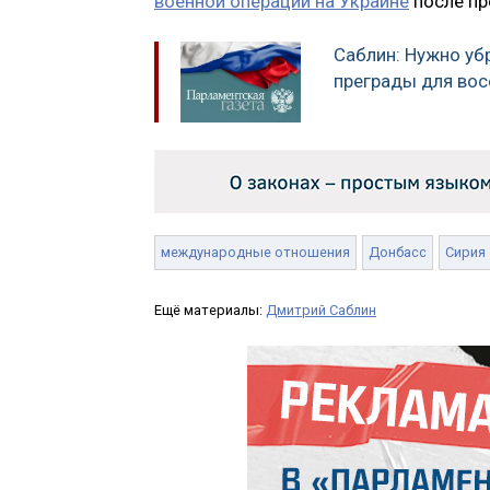
военной операции на Украине
после пр
Саблин: Нужно уб
преграды для во
международные отношения
Донбасс
Сирия
Ещё материалы:
Дмитрий Саблин