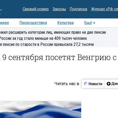
Свежий номер
Законы
Подписка
Журнал «РФ с
ия
и
 мире
Происшествия
Культура
Ещё
Медиацентр
Интервью
Колумнисты
Делова
жил расширить категории лиц, имеющих право на две пенсии
эксперт
России за год стало меньше на 409 тысяч человек
я пенсия по старости в России превысила 27,2 тысячи
 9 сентября посетят Венгрию с
Читать нас в