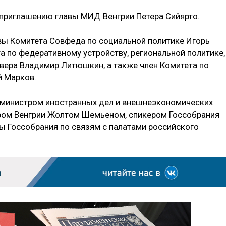
о приглашению главы МИД Венгрии Петера Сийярто.
вы Комитета Совфеда по социальной политике Игорь
а по федеративному устройству, региональной политике,
вера Владимир Литюшкин, а также член Комитета по
й Марков.
с министром иностранных дел и внешнеэкономических
ером Венгрии Жолтом Шемьеном, спикером Госсобрания
пы Госсобрания по связям с палатами российского