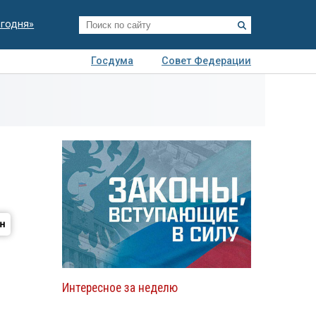
егодня»
Госдума
Совет Федерации
я
Авто
Недвижимость
Технологии
иза
Интересное за неделю