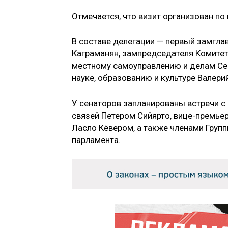
Отмечается, что визит организован п
В составе делегации — первый замгла
Каграманян, зампредседателя Комитет
местному самоуправлению и делам Се
науке, образованию и культуре Валери
У сенаторов запланированы встречи 
связей Петером Сийярто, вице-премь
Ласло Кёвером, а также членами Груп
парламента.