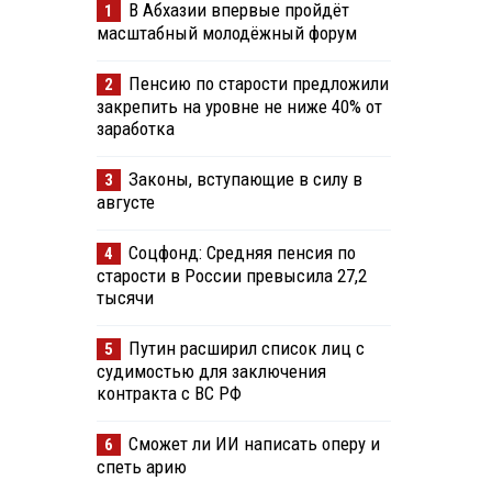
В Абхазии впервые пройдёт
1
масштабный молодёжный форум
Пенсию по старости предложили
2
закрепить на уровне не ниже 40% от
заработка
Законы, вступающие в силу в
3
августе
Соцфонд: Средняя пенсия по
4
старости в России превысила 27,2
тысячи
Путин расширил список лиц с
5
судимостью для заключения
контракта с ВС РФ
Сможет ли ИИ написать оперу и
6
спеть арию