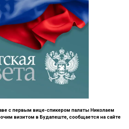
аве с первым вице-спикером палаты Николаем
очим визитом в Будапеште, сообщается на сайте