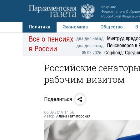
Издание
Федерального Собран
Российской Федераци
Политика
Экономика
Общество
В
Все о пенсиях
Фото
Авторы
Персоны
Мнения
Регионы
Минтруд предло
два дня назад
Пенсионеров в 
два дня назад
в России
Соцфонд: Средня
05.08.2026
Российские сенаторы
рабочим визитом
Поделиться
06.09.2019 14:56
Автор:
Алина Пятигорская