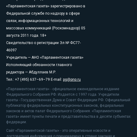
«Парламентская газета» зарегистрировано в
Федеральной службе по надзору в сфере
связи, информационных технологий и
массовых коммуникаций (Роскомнадзор) 05
августа 2011 года. 18+
Свидетельство о регистрации Эл № ФС77-
46097
Учредитель — АНО «Парламентская газета»
Исполняющий обязанности главного
редактора — Абдуллаев М.Р.
Тел.: +7 (495) 637–69–79 E-mail:
pg@pnp.ru
«Парламентская газета» - официальное еженедельное издание
Федерального Собрания РФ. Издается с 1997 года. Учредители
газеты - Государственная Дума и Совет Федерации РФ. Официальный
публикатор федеральных конституционных законов, федеральных
законов и актов палат Федерального Собрания. «Парламентская
газета» имеет пункты печати и представительства в десяти субъектах
федерации.
Сайт «Парламентской газеты» - это оперативные новости и
достоверная информация о принимаемых в стране законах и