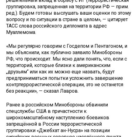
решительный вклад в борьбу с ИГ (террористическая
группировка, запрещенная на территории РФ — прим.
ред.). Будем готовы выслушать ваши оценки по этому
вопросу и по ситуации в стране в целом», — цитирует
ТАСС слова российского дипломата в адрес
Муаллемома.
«Мы регулярно говорим с Госдепом и Пентагоном, и
мы объяснили, как публично заявило Минобороны
РФ, что происходит. Мы ясно дали понять, что, если с
территорий, которые близки к американским
„друзьям“ или как их можно еще назвать, будут
предприниматься попытки усложнить завершение
контртеррористической операции, это не останется
без реакции», — сказал Лавров.
Ранее в российском Минобороны обвинили
спецслужбы США в причастности к
широкомасштабному наступлению боевиков
запрещённой в России террористической
группировки «Джебхат ан-Нусра» на позиции
сирийских военных севернее населённого пункта