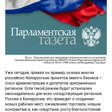
Фото: Таможенник досматривает машину на многостороннем
автомобильном пункте пропуска (МАПП) Новые Юрковичи в Брянской
области.Фото: РИА новости/Владимир Горовых
Уже сегодня, привёл он пример, основа многих
российско-белорусских проектов малого бизнеса —
союз администрации и депутатов приграничных
регионов. Если такой режим будет установлен
законодательно для всех соседствующих регионов
России и Белоруссии, это приведёт к созданию
новых рабочих мест, оживлению торговли, новым
контрактам и, как следствие, росту благосостояния