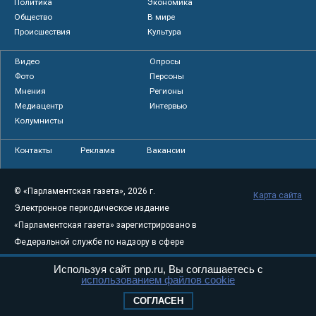
Политика
Экономика
Общество
В мире
Происшествия
Культура
Видео
Опросы
Фото
Персоны
Мнения
Регионы
Медиацентр
Интервью
Колумнисты
Контакты
Реклама
Вакансии
© «Парламентская газета», 2026 г.
Карта сайта
Электронное периодическое издание
«Парламентская газета» зарегистрировано в
Федеральной службе по надзору в сфере
связи, информационных технологий и
Используя сайт pnp.ru, Вы соглашаетесь с
массовых коммуникаций (Роскомнадзор) 05
использованием файлов cookie
августа 2011 года. 18+
СОГЛАСЕН
Свидетельство о регистрации Эл № ФС77-