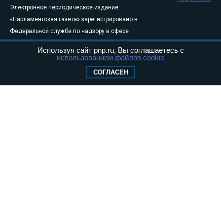
Электронное периодическое издание
«Парламентская газета» зарегистрировано в
Федеральной службе по надзору в сфере
связи, информационных технологий и
Используя сайт pnp.ru, Вы соглашаетесь с
массовых коммуникаций (Роскомнадзор) 05
использованием файлов cookie
августа 2011 года. 18+
СОГЛАСЕН
Свидетельство о регистрации Эл № ФС77-
46097
Учредитель — АНО «Парламентская газета»
Исполняющий обязанности главного
редактора — Абдуллаев М.Р.
Тел.: +7 (495) 637–69–79 E-mail:
pg@pnp.ru
«Парламентская газета» - официальное еженедельное издание
Федерального Собрания РФ. Издается с 1997 года. Учредители
газеты - Государственная Дума и Совет Федерации РФ. Официальный
публикатор федеральных конституционных законов, федеральных
законов и актов палат Федерального Собрания. «Парламентская
газета» имеет пункты печати и представительства в десяти субъектах
федерации.
Сайт «Парламентской газеты» - это оперативные новости и