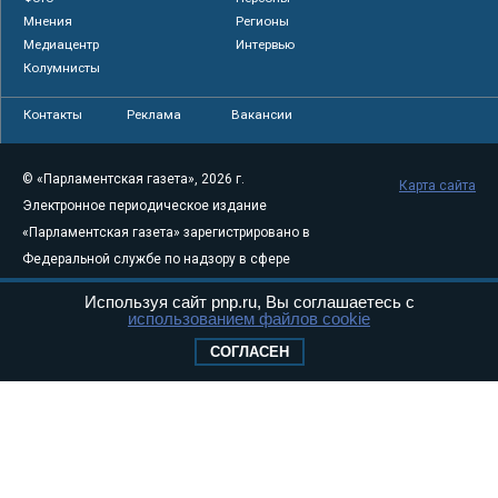
Мнения
Регионы
Медиацентр
Интервью
Колумнисты
Контакты
Реклама
Вакансии
© «Парламентская газета», 2026 г.
Карта сайта
Электронное периодическое издание
«Парламентская газета» зарегистрировано в
Федеральной службе по надзору в сфере
связи, информационных технологий и
Используя сайт pnp.ru, Вы соглашаетесь с
массовых коммуникаций (Роскомнадзор) 05
использованием файлов cookie
августа 2011 года. 18+
СОГЛАСЕН
Свидетельство о регистрации Эл № ФС77-
46097
Учредитель — АНО «Парламентская газета»
Исполняющий обязанности главного
редактора — Абдуллаев М.Р.