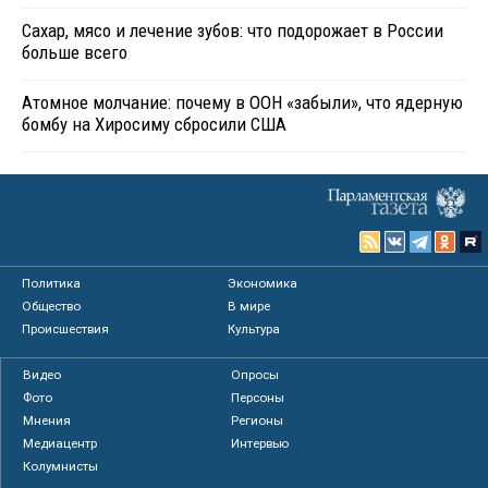
Сахар, мясо и лечение зубов: что подорожает в России
больше всего
Атомное молчание: почему в ООН «забыли», что ядерную
бомбу на Хиросиму сбросили США
Политика
Экономика
Общество
В мире
Происшествия
Культура
Видео
Опросы
Фото
Персоны
Мнения
Регионы
Медиацентр
Интервью
Колумнисты