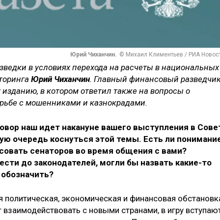
Юрий Чиханчин.
© Михаил Климентьев / РИА Новос
зведки в условиях перехода на расчеты в национальных
торинга
Юрий Чиханчин
. Главный финансовый разведчи
изданию, в котором ответил также на вопросы о
орьбе с мошенниками и казнокрадами.
говор наш идет накануне вашего выступления в Сове
ую очередь коснуться этой темы. Есть ли понимание
совать сенаторов во время общения с вами?
ести до законодателей, могли бы назвать какие-то
 обозначить?
ся политическая, экономическая и финансовая обстановк
т взаимодействовать с новыми странами, в игру вступаю