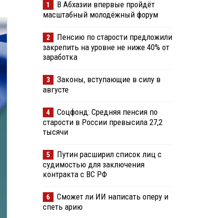
В Абхазии впервые пройдёт
1
масштабный молодёжный форум
Пенсию по старости предложили
2
закрепить на уровне не ниже 40% от
заработка
Законы, вступающие в силу в
3
августе
Соцфонд: Средняя пенсия по
4
старости в России превысила 27,2
тысячи
Путин расширил список лиц с
5
судимостью для заключения
контракта с ВС РФ
Сможет ли ИИ написать оперу и
6
спеть арию