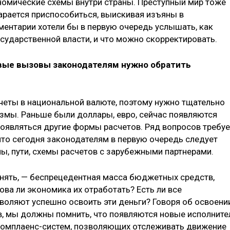
номические схемы внутри страны. Преступный мир тоже
арается приспособиться, выискивая изъяны в
ментарии хотели бы в первую очередь услышать, как
сударственной власти, и что можно скорректировать.
 новые вызовы законодателям нужно обратить
счеты в национальной валюте, поэтому нужно тщательно
змы. Раньше были доллары, евро, сейчас появляются
 появляться другие формы расчетов. Ряд вопросов требуе
что сегодня законодателям в первую очередь следует
ы, пути, схемы расчетов с зарубежными партнерами.
днять, — беспрецедентная масса бюджетных средств,
ова ли экономика их отработать? Есть ли все
оляют успешно освоить эти деньги? Говоря об освоени
 мы должны помнить, что появляются новые исполните
 комплаенс-систем, позволяющих отслеживать движение