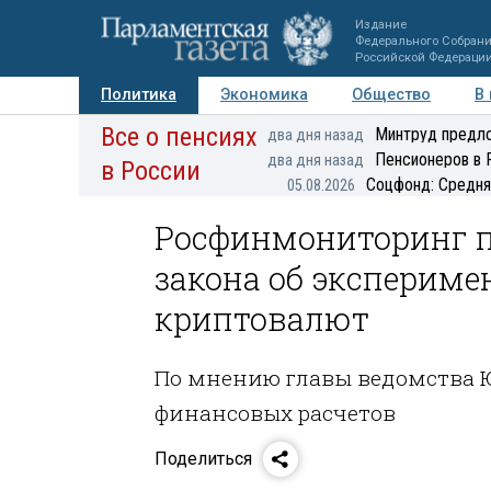
Издание
Федерального Собран
Российской Федераци
Политика
Экономика
Общество
В
Все о пенсиях
Фото
Авторы
Персоны
Мнения
Регионы
Минтруд предло
два дня назад
Пенсионеров в 
два дня назад
в России
Соцфонд: Средня
05.08.2026
Росфинмониторинг п
закона об эксперим
криптовалют
По мнению главы ведомства Ю
финансовых расчетов
Поделиться