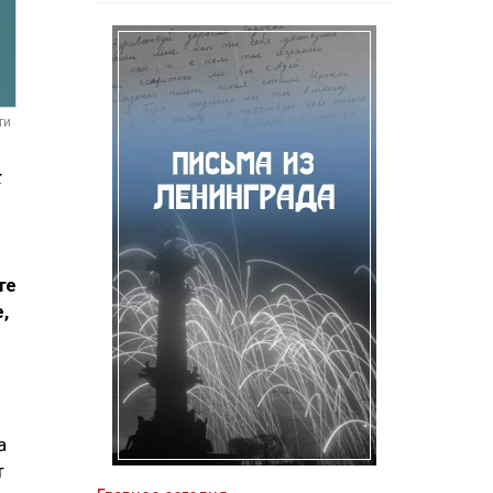
ти
к
те
,
а
т