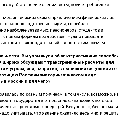
 этому. А это новые специалисты, новые требования.
т мошеннических схем с привлечением физических лиц.
спользовал подставные фирмы, то сейчас
но наиболее уязвимых: пенсионеров, студентов и
вы к новым формам воздействия. Нужно повышать
выстроить законодательный заслон таким схемам.
еальности. Вы упомянули об альтернативных способа
мя широко обсуждают трансграничные расчеты для
этом угроза, или, напротив, в нынешней ситуации это
позицию Росфинмониторинга: в каком виде
 в России и для чего?
появилась по разным причинам, в том числе, возможно, и
вводят государства в отношение финансовых потоков.
качество проводимых операций. Безусловно, без вниман
надо учитывать, что явление охватило весь мир, и решит