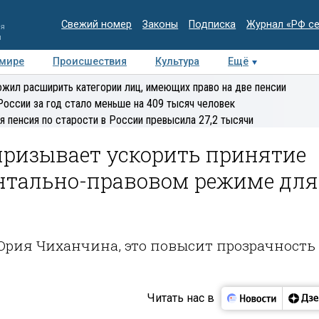
Свежий номер
Законы
Подписка
Журнал «РФ с
ия
и
 мире
Происшествия
Культура
Ещё
Медиацентр
Интервью
Колумнисты
Делова
жил расширить категории лиц, имеющих право на две пенсии
эксперт
России за год стало меньше на 409 тысяч человек
я пенсия по старости в России превысила 27,2 тысячи
ризывает ускорить принятие
ентально-правовом режиме для
рия Чиханчина, это повысит прозрачность
Читать нас в