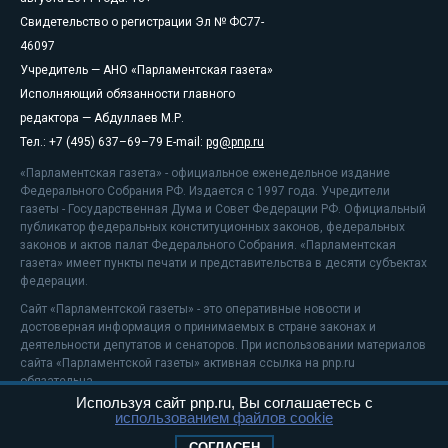
Свидетельство о регистрации Эл № ФС77-
46097
Учредитель — АНО «Парламентская газета»
Исполняющий обязанности главного
редактора — Абдуллаев М.Р.
Тел.: +7 (495) 637–69–79 E-mail:
pg@pnp.ru
«Парламентская газета» - официальное еженедельное издание
Федерального Собрания РФ. Издается с 1997 года. Учредители
газеты - Государственная Дума и Совет Федерации РФ. Официальный
публикатор федеральных конституционных законов, федеральных
законов и актов палат Федерального Собрания. «Парламентская
газета» имеет пункты печати и представительства в десяти субъектах
федерации.
Сайт «Парламентской газеты» - это оперативные новости и
достоверная информация о принимаемых в стране законах и
деятельности депутатов и сенаторов. При использовании материалов
сайта «Парламентской газеты» активная ссылка на pnp.ru
обязательна.
Используя сайт pnp.ru, Вы соглашаетесь с
На информационном ресурсе применяются
рекомендательные
использованием файлов cookie
технологии
Положение о защите персональных данных
СОГЛАСЕН