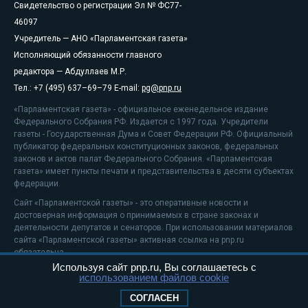
Свидетельство о регистрации Эл № ФС77-
46097
Учредитель — АНО «Парламентская газета»
Исполняющий обязанности главного
редактора — Абдуллаев М.Р.
Тел.: +7 (495) 637–69–79 E-mail:
pg@pnp.ru
«Парламентская газета» - официальное еженедельное издание
Федерального Собрания РФ. Издается с 1997 года. Учредители
газеты - Государственная Дума и Совет Федерации РФ. Официальный
публикатор федеральных конституционных законов, федеральных
законов и актов палат Федерального Собрания. «Парламентская
газета» имеет пункты печати и представительства в десяти субъектах
федерации.
Сайт «Парламентской газеты» - это оперативные новости и
достоверная информация о принимаемых в стране законах и
деятельности депутатов и сенаторов. При использовании материалов
сайта «Парламентской газеты» активная ссылка на pnp.ru
обязательна.
Используя сайт pnp.ru, Вы соглашаетесь с
На информационном ресурсе применяются
рекомендательные
использованием файлов cookie
технологии
Положение о защите персональных данных
СОГЛАСЕН