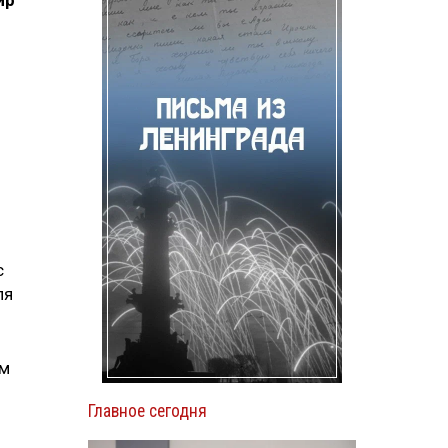
ир
с
ля
ам
Главное сегодня