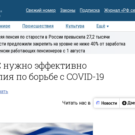
Свежий номер
Законы
Подписка
Журнал «РФ с
ия
и
 мире
Происшествия
Культура
Ещё
Медиацентр
Интервью
Колумнисты
Делова
яя пенсия по старости в России превысила 27,2 тысячи
эксперт
сти предложили закрепить на уровне не ниже 40% от заработка
енсии работающих пенсионеров с 1 августа
С нужно эффективно
ия по борьбе с COVID-19
нать
Читать нас в