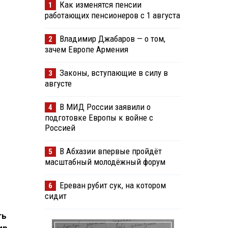
Как изменятся пенсии
1
работающих пенсионеров с 1 августа
Владимир Джабаров — о том,
2
зачем Европе Армения
Законы, вступающие в силу в
3
августе
В МИД России заявили о
4
подготовке Европы к войне с
Россией
В Абхазии впервые пройдёт
5
масштабный молодёжный форум
Ереван рубит сук, на котором
6
сидит
ть