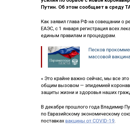
усилия по борьбе с новой коронави
Путин. Об этом сообщает в среду Т
Как заявил глава РФ на совещании о р
ЕАЭС, с 1 января регистрация всех ле
единым правилам и процедурам.
Песков прокомме
массовой вакцина
« Это крайне важно сейчас, мы все эт
общим вызовом — эпидемией коронави
защиты жизни и здоровья наших гражд
В декабре прошлого года Владимир Пу
по Евразийскому экономическому союз
поставках
вакцины от COVID-19
.