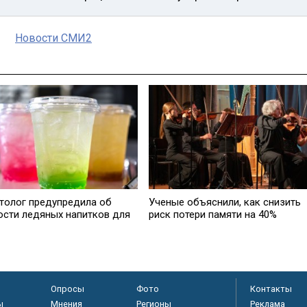
Новости СМИ2
толог предупредила об
Ученые объяснили, как снизить
ости ледяных напитков для
риск потери памяти на 40%
Опросы
Фото
Контакты
ы
Мнения
Регионы
Реклама