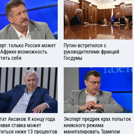
ерт: только Россия может
Путин встретился с
 Африке возможность
руководителями фракций
тить себя
Госдумы
тат Аксаков: К концу года
Эксперт предрек крах попыток
евая ставка может
киевского режима
титься ниже 13 процентов
манипулировать Трампом