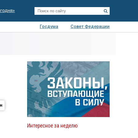
егодня»
Госдума
Совет Федерации
я
Авто
Недвижимость
Технологии
иза
Интересное за неделю