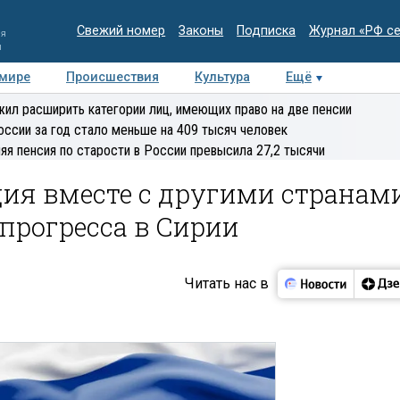
Свежий номер
Законы
Подписка
Журнал «РФ с
ия
и
 мире
Происшествия
Культура
Ещё
Медиацентр
Интервью
Колумнисты
Делова
ил расширить категории лиц, имеющих право на две пенсии
эксперт
оссии за год стало меньше на 409 тысяч человек
яя пенсия по старости в России превысила 27,2 тысячи
ция вместе с другими странам
 прогресса в Сирии
Читать нас в