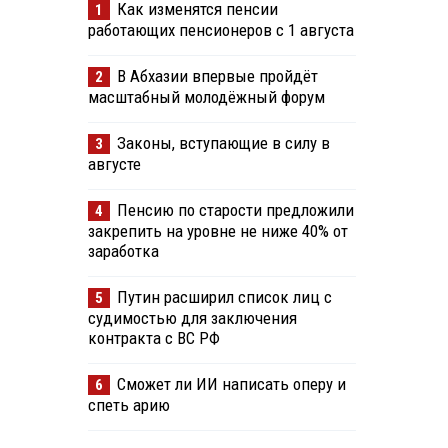
Как изменятся пенсии
1
работающих пенсионеров с 1 августа
В Абхазии впервые пройдёт
2
масштабный молодёжный форум
Законы, вступающие в силу в
3
августе
Пенсию по старости предложили
4
закрепить на уровне не ниже 40% от
заработка
Путин расширил список лиц с
5
судимостью для заключения
контракта с ВС РФ
Сможет ли ИИ написать оперу и
6
спеть арию