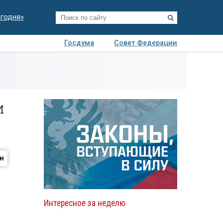
егодня»
Госдума
Совет Федерации
я
Авто
Недвижимость
Технологии
иза
и
Интересное за неделю