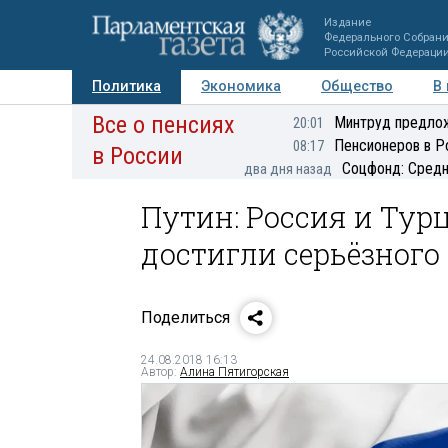
Издание
Федерального Собран
Российской Федераци
Политика
Экономика
Общество
В
Все о пенсиях
Фото
Авторы
Персоны
Мнения
Регионы
Минтруд предлож
20:01
Пенсионеров в Р
08:17
в России
Соцфонд: Средн
два дня назад
Путин: Россия и Тур
достигли серьёзного
Поделиться
24.08.2018 16:13
Автор:
Алина Пятигорская