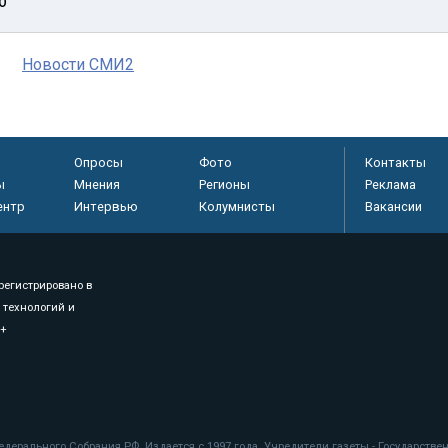
о
Новости СМИ2
Опросы
Фото
Контакты
ы
Мнения
Регионы
Реклама
ентр
Интервью
Колумнисты
Вакансии
регистрировано в
 технологий и
8+
.
дерального Собрания РФ. Издается с 1997 года. Учредители газеты - Государств