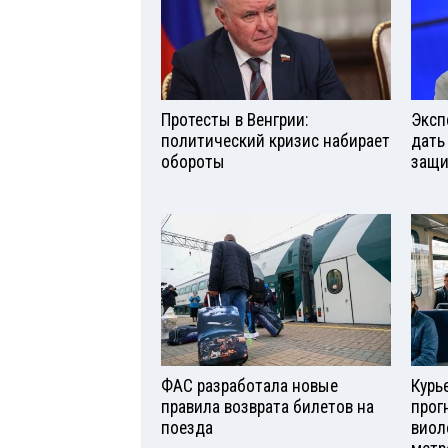
Протесты в Венгрии:
Эксп
политический кризис набирает
дать
обороты
защи
ФАС разработала новые
Курь
правила возврата билетов на
прог
поезда
виол