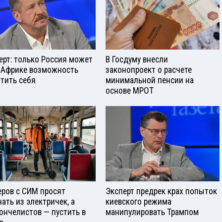
ерт: только Россия может
В Госдуму внесли
 Африке возможность
законопроект о расчете
тить себя
минимальной пенсии на
основе МРОТ
еров с СИМ просят
Эксперт предрек крах попыток
нать из электричек, а
киевского режима
ончелистов — пустить в
манипулировать Трампом