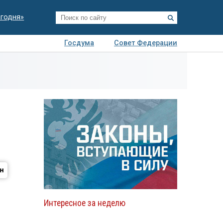
егодня»
Госдума
Совет Федерации
я
Авто
Недвижимость
Технологии
иза
Интересное за неделю