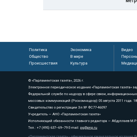
метр
Политика
Экономика
Видео
Общество
В мире
Персон
Происшествия
Культура
Медиац
© «Парламентская газета», 2026 г.
Электронное периодическое издание «Парламентская газета» за
Федеральной службе по надзору в сфере связи, информационных
массовых коммуникаций (Роскомнадзор) 05 августа 2011 года. 1
Свидетельство о регистрации Эл № ФС77-46097
Учредитель — АНО «Парламентская газета»
Исполняющий обязанности главного редактора — Абдуллаев М.Р
Тел.: +7 (495) 637–69–79 E-mail:
pg@pnp.ru
«Парламентская газета» - официальное еженедельное издание Фе