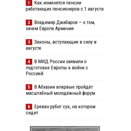
Как изменятся пенсии
1
работающих пенсионеров с 1 августа
Владимир Джабаров — о том,
2
зачем Европе Армения
Законы, вступающие в силу в
3
августе
В МИД России заявили о
4
подготовке Европы к войне с
Россией
В Абхазии впервые пройдёт
5
масштабный молодёжный форум
Ереван рубит сук, на котором
6
сидит