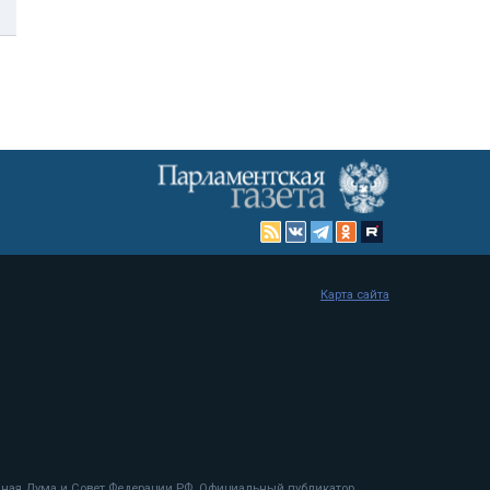
Карта сайта
енная Дума и Совет Федерации РФ. Официальный публикатор