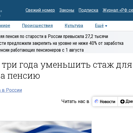
Свежий номер
Законы
Подписка
Журнал «РФ с
ия
и
 мире
Происшествия
Культура
Ещё
Медиацентр
Интервью
Колумнисты
Делова
яя пенсия по старости в России превысила 27,2 тысячи
эксперт
сти предложили закрепить на уровне не ниже 40% от заработка
енсии работающих пенсионеров с 1 августа
 три года уменьшить стаж для
на пенсию
 в России
Читать нас в