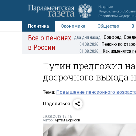
Издание
Федерального Собран
Российской Федераци
Политика
Экономика
Общество
В
Все о пенсиях
Фото
Авторы
Персоны
Мнения
Регионы
Соцфонд: Средн
два дня назад
Пенсию по старо
04.08.2026
в России
Как изменятся п
01.08.2026
Путин предложил на
досрочного выхода 
Тема:
Повышение пенсионного возраста
Поделиться
29.08.2018 12:16
Автор:
Артем Борисов