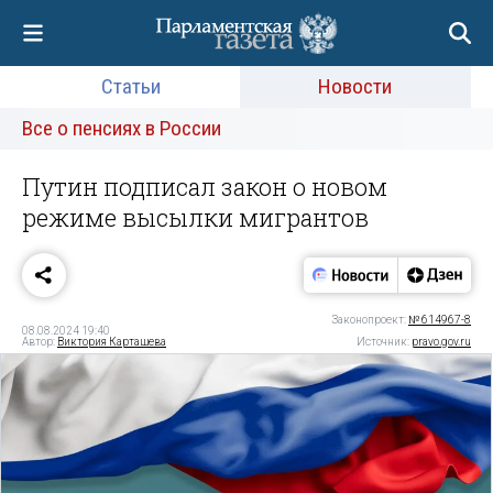
Статьи
Новости
Все о пенсиях в России
Путин подписал закон о новом
режиме высылки мигрантов
Законопроект:
№ 614967-8
08.08.2024 19:40
Автор:
Виктория Карташева
Источник:
pravo.gov.ru