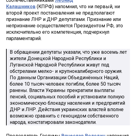
соотечественниками
Леонид
Калашников
(КПРФ) напомнил, что ни первый, ни
второй проект постановления не предполагают
признание ЛНР и ДНР депутатами. Признание или
непризнание осуществляется Президентом РФ, это
исключительно его компетенция, подчеркнул
парламентарий.
В обращении депутаты указали, что уже восемь лет
жители Донецкой Народной Республики и
Луганской Народной Республики живут под
обстрелами мелко- и крупнокалиберного оружия.
По данным Организации Объединённых Наций,
более 10 тысяч человек погибли, более 50 тысяч
ранены. Власти Украины прекратили выплаты
пенсий, социальных пособий и установили полную
экономическую блокаду населения и предприятий
ДНР и ЛНР. Действия украинских властей вполне
возможно сравнить с геноцидом собственного
народа, констатировали законодатели.
Председатель Госдумы
Вячеслав Володин
напомнил,