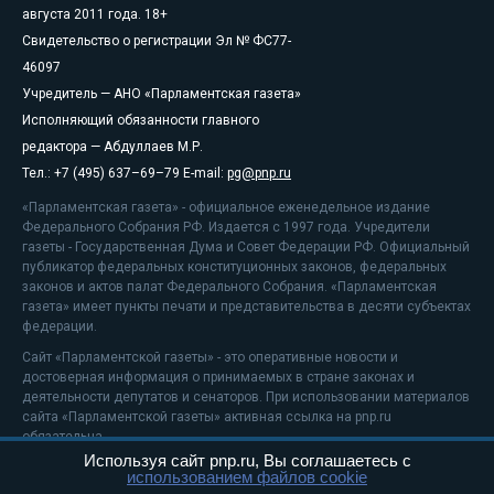
августа 2011 года. 18+
Свидетельство о регистрации Эл № ФС77-
46097
Учредитель — АНО «Парламентская газета»
Исполняющий обязанности главного
редактора — Абдуллаев М.Р.
Тел.: +7 (495) 637–69–79 E-mail:
pg@pnp.ru
«Парламентская газета» - официальное еженедельное издание
Федерального Собрания РФ. Издается с 1997 года. Учредители
газеты - Государственная Дума и Совет Федерации РФ. Официальный
публикатор федеральных конституционных законов, федеральных
законов и актов палат Федерального Собрания. «Парламентская
газета» имеет пункты печати и представительства в десяти субъектах
федерации.
Сайт «Парламентской газеты» - это оперативные новости и
достоверная информация о принимаемых в стране законах и
деятельности депутатов и сенаторов. При использовании материалов
сайта «Парламентской газеты» активная ссылка на pnp.ru
обязательна.
Используя сайт pnp.ru, Вы соглашаетесь с
На информационном ресурсе применяются
рекомендательные
использованием файлов cookie
технологии