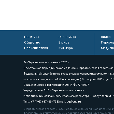
Политика
Экономика
Видео
Общество
В мире
Персон
Происшествия
Культура
Медиац
© «Парламентская газета», 2026 г.
Электронное периодическое издание «Парламентская газета» за
Федеральной службе по надзору в сфере связи, информационных
массовых коммуникаций (Роскомнадзор) 05 августа 2011 года. 1
Свидетельство о регистрации Эл № ФС77-46097
Учредитель — АНО «Парламентская газета»
Исполняющий обязанности главного редактора — Абдуллаев М.Р
Тел.: +7 (495) 637–69–79 E-mail:
pg@pnp.ru
«Парламентская газета» - официальное еженедельное издание Фе
федеральных конституционных законов, федеральных законов и а