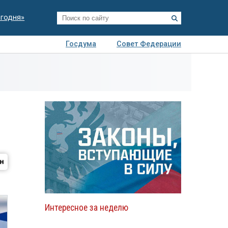
егодня»
Госдума
Совет Федерации
я
Авто
Недвижимость
Технологии
иза
Интересное за неделю