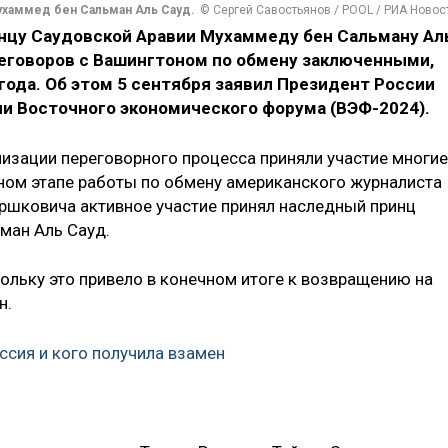
хаммед бен Сальман Аль Сауд.
© Сергей Савостьянов / POOL / РИА Новос
нцу Саудовской Аравии Мухаммеду бен Сальману Ал
реговоров с Вашингтоном по обмену заключенными,
 года. Об этом 5 сентября заявил Президент России
ии Восточного экономического форума (ВЭФ-2024).
анизации переговорного процесса приняли участие многие
альном этапе работы по обмену американского журналиста
 Гершковича активное участие принял наследный принц
ман Аль Сауд.
ольку это привело в конечном итоге к возвращению на
н.
ссия и кого получила взамен