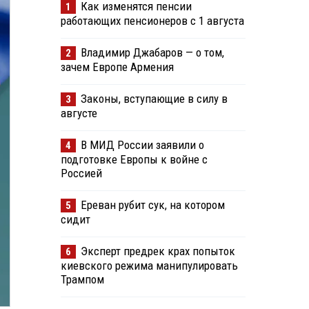
Как изменятся пенсии
1
работающих пенсионеров с 1 августа
Владимир Джабаров — о том,
2
зачем Европе Армения
Законы, вступающие в силу в
3
августе
В МИД России заявили о
4
подготовке Европы к войне с
Россией
Ереван рубит сук, на котором
5
сидит
Эксперт предрек крах попыток
6
киевского режима манипулировать
Трампом