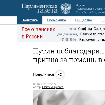
Издание
Федерального Собран
Российской Федераци
Политика
Экономика
Общество
В
Все о пенсиях
Фото
Авторы
Персоны
Мнения
Регионы
Соцфонд: Средня
вчера
Пенсию по стар
два дня назад
в России
Как изменятся п
01.08.2026
Путин поблагодарил 
принца за помощь в
Поделиться
05.09.2024 13:16
Автор:
Максим Крюков