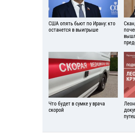
США опять бьют по Ирану: кто
Скан
останется в выигрыше
поче
вышл
пред
Что будет в сумке у врача
Леон
скорой
доку
путе