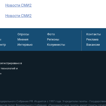
Новости СМИ2
Новости СМИ2
Опросы
Фото
Контакты
ы
Мнения
Регионы
Реклама
ентр
Интервью
Колумнисты
Вакансии
регистрировано в
 технологий и
8+
.
дерального Собрания РФ. Издается с 1997 года. Учредители газеты - Государств
ктов палат Федерального Собрания. «Парламентская газета» имеет пункты печати