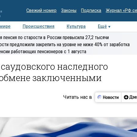
Свежий номер
Законы
Подписка
Журнал «РФ с
ия
и
 мире
Происшествия
Культура
Ещё
Медиацентр
Интервью
Колумнисты
Делова
я пенсия по старости в России превысила 27,2 тысячи
эксперт
ости предложили закрепить на уровне не ниже 40% от заработка
енсии работающих пенсионеров с 1 августа
саудовского наследного
 обмене заключенными
Читать нас в