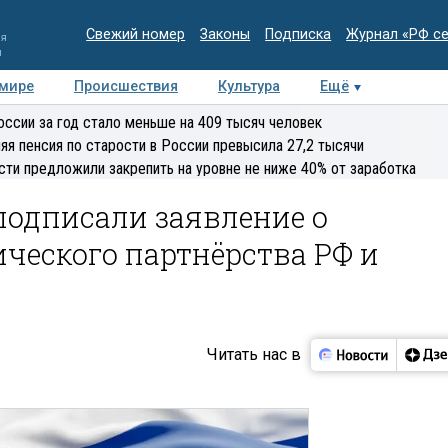
Свежий номер
Законы
Подписка
Журнал «РФ с
ия
и
 мире
Происшествия
Культура
Ещё
Медиацентр
Интервью
Колумнисты
Делова
оссии за год стало меньше на 409 тысяч человек
эксперт
яя пенсия по старости в России превысила 27,2 тысячи
сти предложили закрепить на уровне не ниже 40% от заработка
подписали заявление о
ческого партнёрства РФ и
Читать нас в