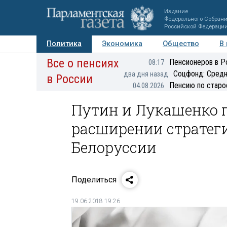
Издание
Федерального Собран
Российской Федераци
Политика
Экономика
Общество
В
Все о пенсиях
Фото
Авторы
Персоны
Мнения
Регионы
Пенсионеров в Р
08:17
Соцфонд: Средн
два дня назад
в России
Пенсию по старо
04.08.2026
Путин и Лукашенко 
расширении стратеги
Белоруссии
Поделиться
19.06.2018 19:26