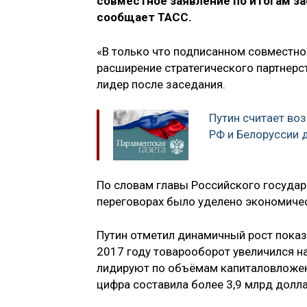
совместное заявление по итогам з
сообщает ТАСС.
«В только что подписанном совместно
расширение стратегического партнерс
лидер после заседания.
Путин считает в
РФ и Белоруссии 
По словам главы Российского государ
переговорах было уделено экономичес
Путин отметил динамичный рост показа
2017 году товарооборот увеличился н
лидируют по объёмам капиталовложени
цифра составила более 3,9 млрд долла