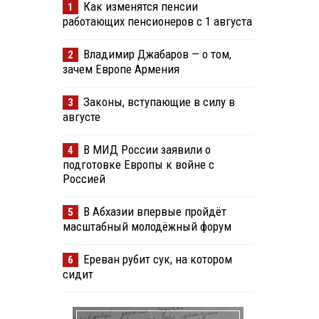
Как изменятся пенсии
1
работающих пенсионеров с 1 августа
Владимир Джабаров — о том,
2
зачем Европе Армения
Законы, вступающие в силу в
3
августе
В МИД России заявили о
4
подготовке Европы к войне с
Россией
В Абхазии впервые пройдёт
5
масштабный молодёжный форум
Ереван рубит сук, на котором
6
сидит