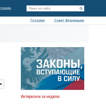
егодня»
Госдума
Совет Федерации
я
Авто
Недвижимость
Технологии
иза
Интересное за неделю