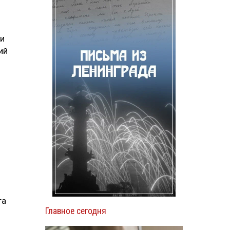
 и
ий
та
Главное сегодня