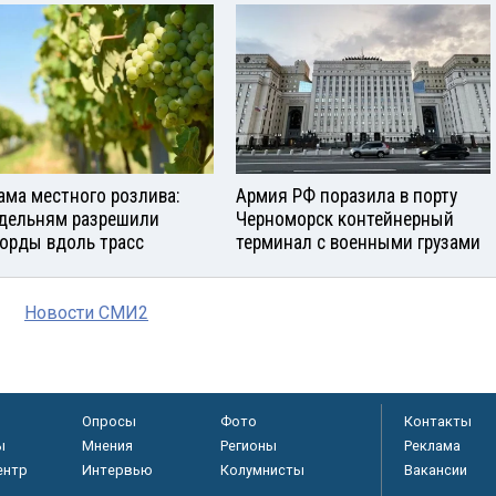
ама местного розлива:
Армия РФ поразила в порту
дельням разрешили
Черноморск контейнерный
орды вдоль трасс
терминал с военными грузами
Новости СМИ2
Опросы
Фото
Контакты
ы
Мнения
Регионы
Реклама
ентр
Интервью
Колумнисты
Вакансии