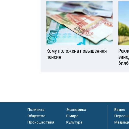
Кому положена повышенная
Рекл
пенсия
вино
билб
Политика
Экономика
Видео
Общество
В мире
Персон
Происшествия
Культура
Медиац