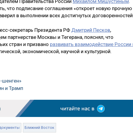
дателем Правительства России
Михаилом Мишустиным
.
ь, что подписание соглашения «откроет новую прочную
заверил в выполнении всех достигнутых договоренностей
пресс-секретарь Президента РФ
Дмитрий Песков
,
 партнерстве Москвы и Тегерана, пояснял, что
ьих стран и призвано
развивать взаимодействие России 
тической, экономической, научной и культурной.
и-шенген»
ин и Трамп
документы
Ближний Восток