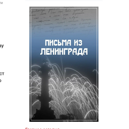
ти
ву
ст
о