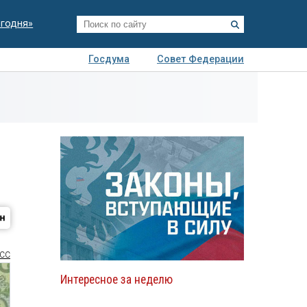
егодня»
Госдума
Совет Федерации
я
Авто
Недвижимость
Технологии
иза
СС
Интересное за неделю