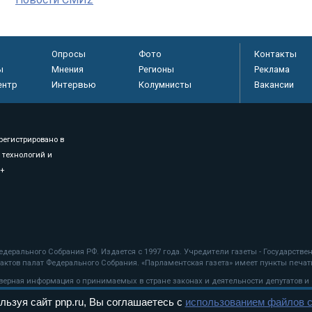
Опросы
Фото
Контакты
ы
Мнения
Регионы
Реклама
ентр
Интервью
Колумнисты
Вакансии
регистрировано в
 технологий и
8+
.
дерального Собрания РФ. Издается с 1997 года. Учредители газеты - Государств
ктов палат Федерального Собрания. «Парламентская газета» имеет пункты печати
оверная информация о принимаемых в стране законах и деятельности депутатов и
льзуя сайт pnp.ru, Вы соглашаетесь с
использованием файлов c
ехнологии