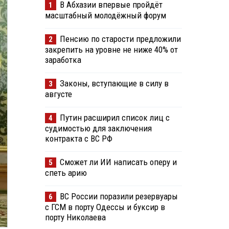
В Абхазии впервые пройдёт
1
масштабный молодёжный форум
Пенсию по старости предложили
2
закрепить на уровне не ниже 40% от
заработка
Законы, вступающие в силу в
3
августе
Путин расширил список лиц с
4
судимостью для заключения
контракта с ВС РФ
Сможет ли ИИ написать оперу и
5
спеть арию
ВС России поразили резервуары
6
с ГСМ в порту Одессы и буксир в
порту Николаева