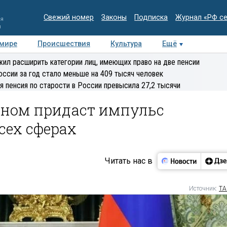
Свежий номер
Законы
Подписка
Журнал «РФ с
ия
и
 мире
Происшествия
Культура
Ещё
Медиацентр
Интервью
Колумнисты
Делова
ил расширить категории лиц, имеющих право на две пенсии
эксперт
оссии за год стало меньше на 409 тысяч человек
я пенсия по старости в России превысила 27,2 тысячи
раном придаст импульс
сех сферах
Читать нас в
Источник:
ТА