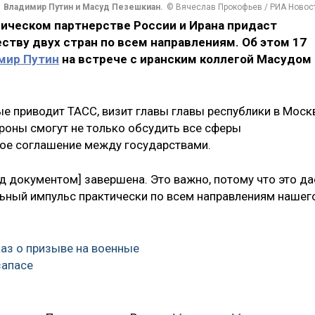
Владимир Путин и Масуд Пезешкиан.
© Вячеслав Прокофьев / РИА Новос
ическом партнерстве России и Ирана придаст
тву двух стран по всем направлениям. Об этом 17
мир Путин
на встрече с иранским коллегой Масудом
ые приводит ТАСС, визит главы главы республики в Моск
ороны смогут не только обсудить все сферы
вое соглашение между государствами.
ад документом] завершена. Это важно, потому что это да
ьный импульс практически по всем направлениям нашег
каз о призыве на военные
запасе