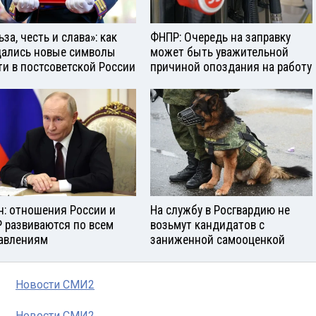
за, честь и слава»: как
ФНПР: Очередь на заправку
ались новые символы
может быть уважительной
ти в постсоветской России
причиной опоздания на работу
н: отношения России и
На службу в Росгвардию не
 развиваются по всем
возьмут кандидатов с
авлениям
заниженной самооценкой
Новости СМИ2
Новости СМИ2