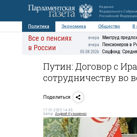
Издание
Федерального Собран
Российской Федераци
Политика
Экономика
Общество
В
Все о пенсиях
Фото
Авторы
Персоны
Мнения
Регионы
Минтруд предлож
вчера
Пенсионеров в Р
вчера
в России
Соцфонд: Средня
05.08.2026
Путин: Договор с И
сотрудничеству во в
Поделиться
17.01.2025 14:43
Автор:
Андрей Кузьменко