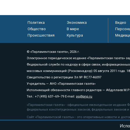
Политика
Экономика
Видео
Общество
В мире
Персон
Происшествия
Культура
Медиац
© «Парламентская газета», 2026 г.
Электронное периодическое издание «Парламентская газета» за
Федеральной службе по надзору в сфере связи, информационных
массовых коммуникаций (Роскомнадзор) 05 августа 2011 года. 1
Свидетельство о регистрации Эл № ФС77-46097
Учредитель — АНО «Парламентская газета»
Исполняющий обязанности главного редактора — Абдуллаев М.Р
Тел.: +7 (495) 637–69–79 E-mail:
pg@pnp.ru
«Парламентская газета» - официальное еженедельное издание Фе
федеральных конституционных законов, федеральных законов и а
Сайт «Парламентской газеты» - это оперативные новости и дост
«Парламентской газеты» активная ссылка на pnp.ru обязательна.
Испо
На информационном ресурсе применяются
рекомендательные т