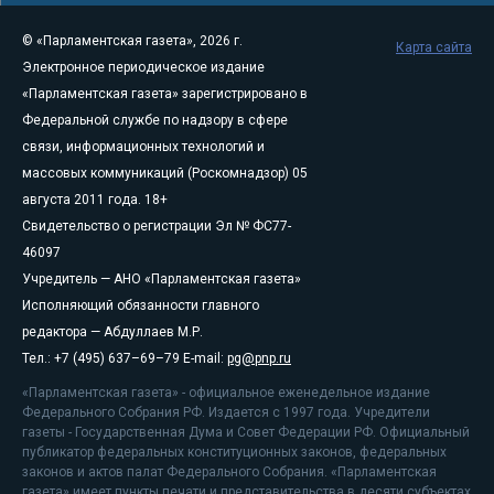
© «Парламентская газета», 2026 г.
Карта сайта
Электронное периодическое издание
«Парламентская газета» зарегистрировано в
Федеральной службе по надзору в сфере
связи, информационных технологий и
массовых коммуникаций (Роскомнадзор) 05
августа 2011 года. 18+
Свидетельство о регистрации Эл № ФС77-
46097
Учредитель — АНО «Парламентская газета»
Исполняющий обязанности главного
редактора — Абдуллаев М.Р.
Тел.: +7 (495) 637–69–79 E-mail:
pg@pnp.ru
«Парламентская газета» - официальное еженедельное издание
Федерального Собрания РФ. Издается с 1997 года. Учредители
газеты - Государственная Дума и Совет Федерации РФ. Официальный
публикатор федеральных конституционных законов, федеральных
законов и актов палат Федерального Собрания. «Парламентская
газета» имеет пункты печати и представительства в десяти субъектах