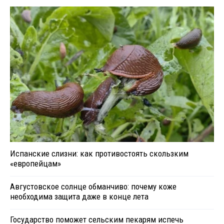
Испанские слизни: как противостоять скользким
«европейцам»
Августовское солнце обманчиво: почему коже
необходима защита даже в конце лета
Государство поможет сельским пекарям испечь