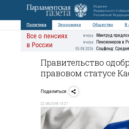
Издание
Федерального Собран
Российской Федераци
Политика
Экономика
Общество
В
Все о пенсиях
Фото
Авторы
Персоны
Мнения
Регионы
Минтруд предлож
вчера
Пенсионеров в Р
вчера
в России
Соцфонд: Средня
05.08.2026
Правительство одобр
правовом статусе К
Поделиться
22.06.2018 15:27