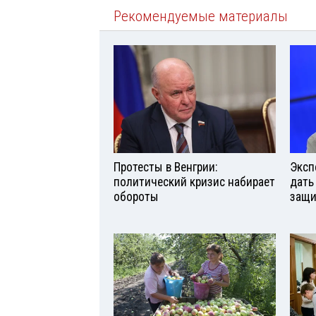
Рекомендуемые материалы
Протесты в Венгрии:
Эксп
политический кризис набирает
дать
обороты
защи