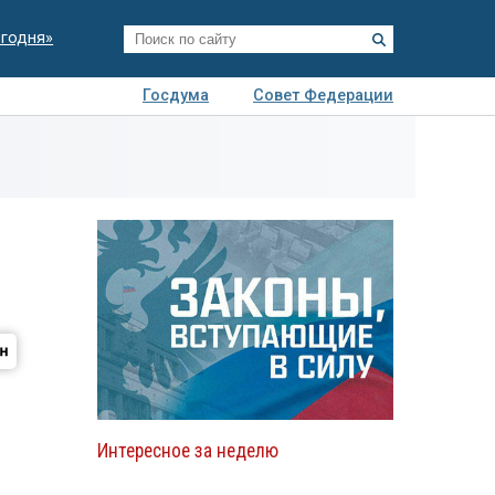
егодня»
Госдума
Совет Федерации
я
Авто
Недвижимость
Технологии
иза
Интересное за неделю