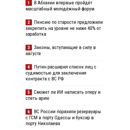
В Абхазии впервые пройдёт
1
масштабный молодёжный форум
Пенсию по старости предложили
2
закрепить на уровне не ниже 40% от
заработка
Законы, вступающие в силу в
3
августе
Путин расширил список лиц с
4
судимостью для заключения
контракта с ВС РФ
Сможет ли ИИ написать оперу и
5
спеть арию
ВС России поразили резервуары
6
с ГСМ в порту Одессы и буксир в
порту Николаева