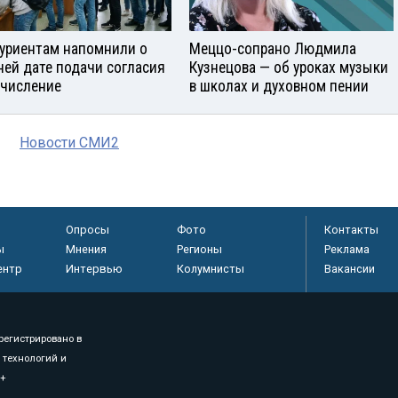
уриентам напомнили о
Меццо-сопрано Людмила
ней дате подачи согласия
Кузнецова — об уроках музыки
ачисление
в школах и духовном пении
Новости СМИ2
Опросы
Фото
Контакты
ы
Мнения
Регионы
Реклама
ентр
Интервью
Колумнисты
Вакансии
регистрировано в
 технологий и
8+