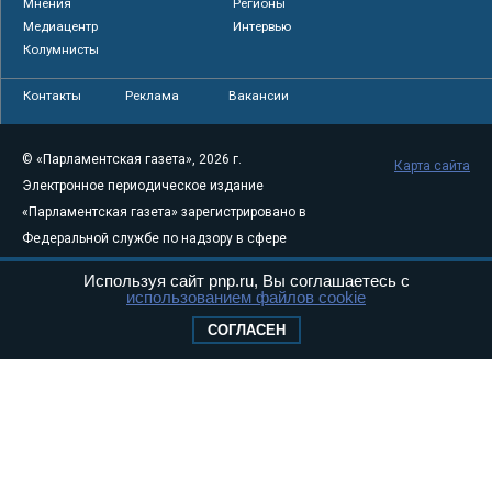
Мнения
Регионы
Медиацентр
Интервью
Колумнисты
Контакты
Реклама
Вакансии
© «Парламентская газета», 2026 г.
Карта сайта
Электронное периодическое издание
«Парламентская газета» зарегистрировано в
Федеральной службе по надзору в сфере
связи, информационных технологий и
Используя сайт pnp.ru, Вы соглашаетесь с
массовых коммуникаций (Роскомнадзор) 05
использованием файлов cookie
августа 2011 года. 18+
СОГЛАСЕН
Свидетельство о регистрации Эл № ФС77-
46097
Учредитель — АНО «Парламентская газета»
Исполняющий обязанности главного
редактора — Абдуллаев М.Р.
Тел.: +7 (495) 637–69–79 E-mail:
pg@pnp.ru