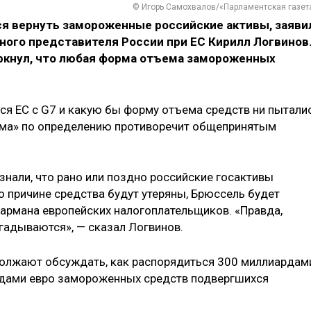
© Игорь Самохвалов/«Парламентская газет
ся вернуть замороженные российские активы, заяви
ого представителя России при ЕС Кирилл Логвинов
еркнул, что любая форма отъема замороженных
лся ЕС с G7 и какую бы форму отъема средств ни пытали
хема» по определению противоречит общепринятым
изнали, что рано или поздно российские госактивы
бо причине средства будут утеряны, Брюссель будет
армана европейских налогоплательщиков. «Правда,
гадываются», — сказал Логвинов.
должают обсуждать, как распорядиться 300 миллиардам
рдами евро замороженных средств подвергшихся