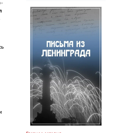
а»
л
.
сь
и