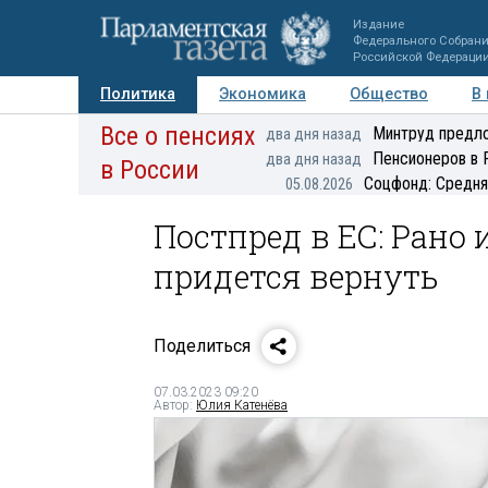
Издание
Федерального Собран
Российской Федераци
Политика
Экономика
Общество
В
Все о пенсиях
Фото
Авторы
Персоны
Мнения
Регионы
Минтруд предло
два дня назад
Пенсионеров в 
два дня назад
в России
Соцфонд: Средня
05.08.2026
Постпред в ЕС: Рано
придется вернуть
Поделиться
07.03.2023 09:20
Автор:
Юлия Катенёва