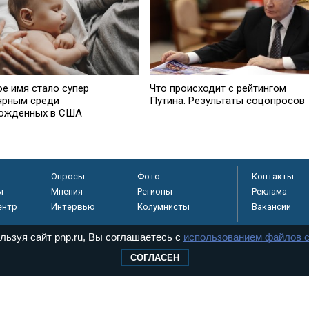
ое имя стало супер
Что происходит с рейтингом
ярным среди
Путина. Результаты соцопросов
ожденных в США
Опросы
Фото
Контакты
ы
Мнения
Регионы
Реклама
ентр
Интервью
Колумнисты
Вакансии
льзуя сайт pnp.ru, Вы соглашаетесь с
использованием файлов c
СОГЛАСЕН
регистрировано в
 технологий и
8+