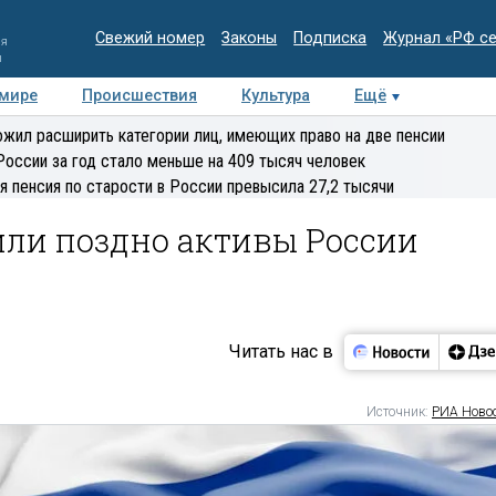
Свежий номер
Законы
Подписка
Журнал «РФ с
ия
и
 мире
Происшествия
Культура
Ещё
Медиацентр
Интервью
Колумнисты
Делова
жил расширить категории лиц, имеющих право на две пенсии
эксперт
России за год стало меньше на 409 тысяч человек
я пенсия по старости в России превысила 27,2 тысячи
 или поздно активы России
Читать нас в
Источник:
РИА Ново