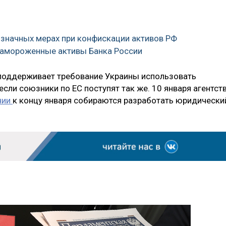
означных мерах при конфискации активов РФ
 замороженные активы Банка России
, поддерживает требование Украины использовать
сли союзники по ЕС поступят так же. 10 января агентст
нии
к концу января собираются разработать юридически