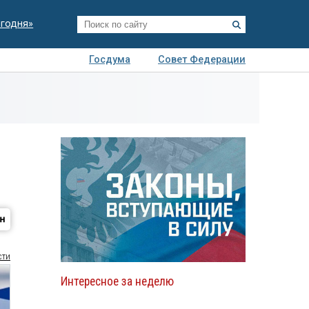
егодня»
Госдума
Совет Федерации
я
Авто
Недвижимость
Технологии
иза
сти
Интересное за неделю