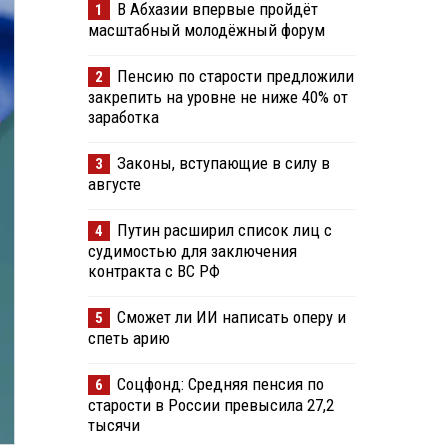
В Абхазии впервые пройдёт
1
масштабный молодёжный форум
Пенсию по старости предложили
2
закрепить на уровне не ниже 40% от
заработка
Законы, вступающие в силу в
3
августе
Путин расширил список лиц с
4
судимостью для заключения
контракта с ВС РФ
Сможет ли ИИ написать оперу и
5
спеть арию
Соцфонд: Средняя пенсия по
6
старости в России превысила 27,2
тысячи