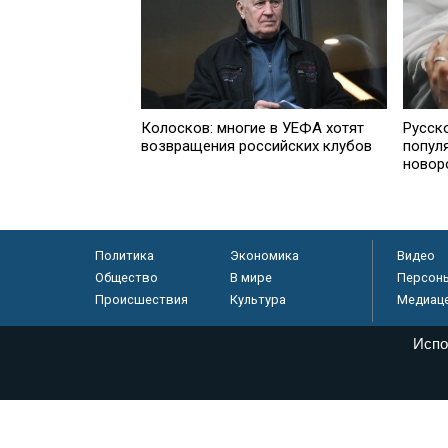
Колосков: многие в УЕФА хотят
Русск
возвращения российских клубов
попул
новор
Политика
Экономика
Видео
Общество
В мире
Персон
Происшествия
Культура
Медиац
Испо
© «Парламентская газета», 2026 г.
Электронное периодическое издание «Парламентская газета» за
Федеральной службе по надзору в сфере связи, информационных
массовых коммуникаций (Роскомнадзор) 05 августа 2011 года. 1
Свидетельство о регистрации Эл № ФС77-46097