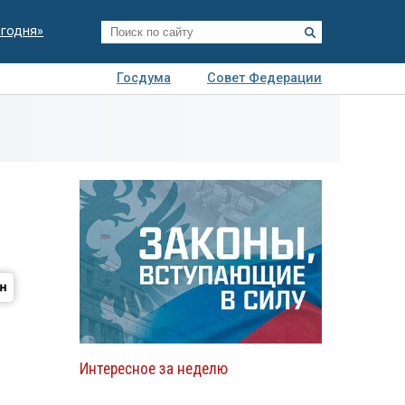
егодня»
Госдума
Совет Федерации
я
Авто
Недвижимость
Технологии
иза
Интересное за неделю