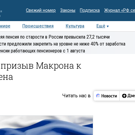
Свежий номер
Законы
Подписка
Журнал «РФ с
ия
и
 мире
Происшествия
Культура
Ещё
Медиацентр
Интервью
Колумнисты
Делова
яя пенсия по старости в России превысила 27,2 тысячи
эксперт
сти предложили закрепить на уровне не ниже 40% от заработка
енсии работающих пенсионеров с 1 августа
 призыв Макрона к
ена
Читать нас в