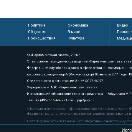
Политика
Экономика
Видео
Общество
В мире
Персон
Происшествия
Культура
Медиац
© «Парламентская газета», 2026 г.
Электронное периодическое издание «Парламентская газета» за
Федеральной службе по надзору в сфере связи, информационных
массовых коммуникаций (Роскомнадзор) 05 августа 2011 года. 1
Свидетельство о регистрации Эл № ФС77-46097
Учредитель — АНО «Парламентская газета»
Исполняющий обязанности главного редактора — Абдуллаев М.Р
Тел.: +7 (495) 637–69–79 E-mail:
pg@pnp.ru
«Парламентская газета» - официальное еженедельное издание Фе
федеральных конституционных законов, федеральных законов и а
Сайт «Парламентской газеты» - это оперативные новости и дост
«Парламентской газеты» активная ссылка на pnp.ru обязательна.
Испо