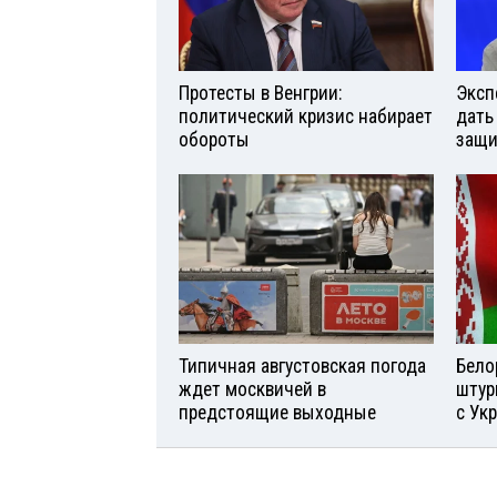
Протесты в Венгрии:
Эксп
политический кризис набирает
дать
обороты
защи
Типичная августовская погода
Бело
ждет москвичей в
штур
предстоящие выходные
с Ук