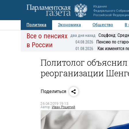
Издание
Федерального Собран
Российской Федераци
Политика
Экономика
Общество
В
Все о пенсиях
Фото
Авторы
Персоны
Мнения
Регионы
Соцфонд: Средн
два дня назад
Пенсию по старо
04.08.2026
в России
Как изменятся п
01.08.2026
Политолог объяснил
реорганизации Шенг
Поделиться
26.04.2019 19:13
Автор:
Иван Рощепий