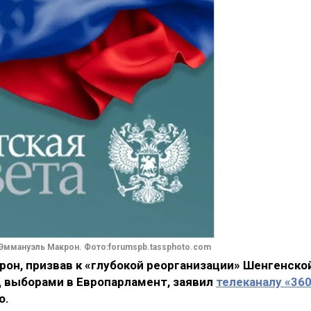
Эммануэль Макрон. Фото:forumspb.tassphoto.com
он, призвав к «глубокой реорганизации» Шенгенско
д выборами в Европарламент, заявил
телеканалу «36
о.