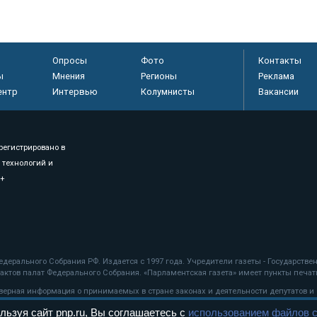
Опросы
Фото
Контакты
ы
Мнения
Регионы
Реклама
ентр
Интервью
Колумнисты
Вакансии
регистрировано в
 технологий и
8+
.
дерального Собрания РФ. Издается с 1997 года. Учредители газеты - Государств
ктов палат Федерального Собрания. «Парламентская газета» имеет пункты печати
оверная информация о принимаемых в стране законах и деятельности депутатов и
льзуя сайт pnp.ru, Вы соглашаетесь с
использованием файлов c