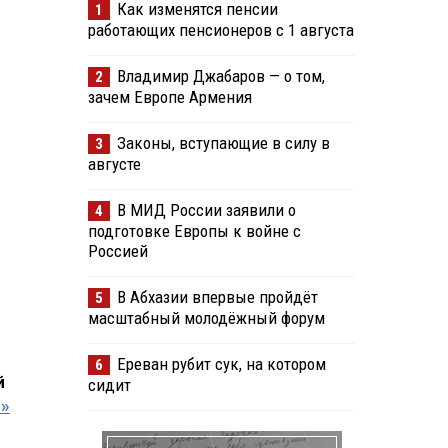
Как изменятся пенсии
1
работающих пенсионеров с 1 августа
Владимир Джабаров — о том,
2
зачем Европе Армения
Законы, вступающие в силу в
3
августе
В МИД России заявили о
4
подготовке Европы к войне с
Россией
В Абхазии впервые пройдёт
5
масштабный молодёжный форум
Ереван рубит сук, на котором
6
й
сидит
0»