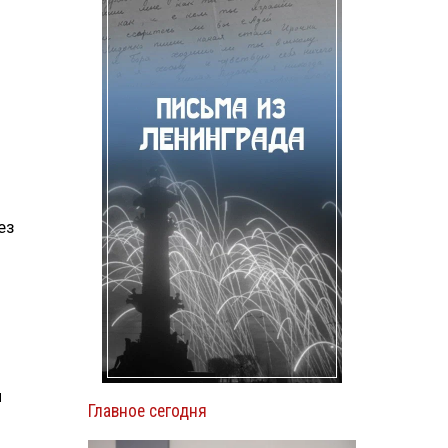
ез
л
Главное сегодня