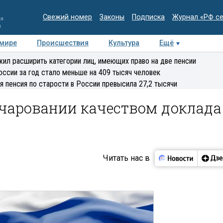
Свежий номер
Законы
Подписка
Журнал «РФ с
ия
и
 мире
Происшествия
Культура
Ещё
Медиацентр
Интервью
Колумнисты
Делова
ил расширить категории лиц, имеющих право на две пенсии
эксперт
оссии за год стало меньше на 409 тысяч человек
я пенсия по старости в России превысила 27,2 тысячи
очаровании качеством доклада
Читать нас в