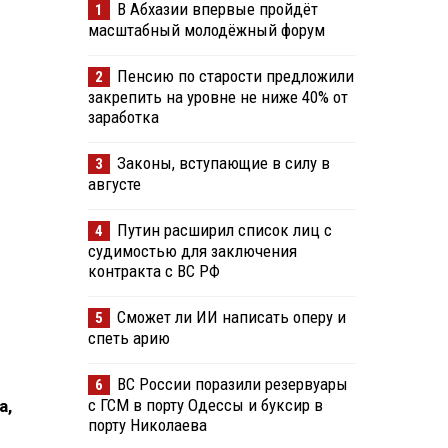
В Абхазии впервые пройдёт
1
масштабный молодёжный форум
Пенсию по старости предложили
2
закрепить на уровне не ниже 40% от
заработка
Законы, вступающие в силу в
3
августе
Путин расширил список лиц с
4
судимостью для заключения
контракта с ВС РФ
Сможет ли ИИ написать оперу и
5
спеть арию
ВС России поразили резервуары
6
с ГСМ в порту Одессы и буксир в
а,
порту Николаева