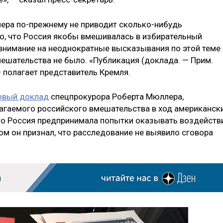
лера по-прежнему не приводит сколько-нибудь
о, что Россия якобы вмешивалась в избирательный
 внимание на неоднократные высказывания по этой теме
мешательства не было. «Публикация (доклада. — Прим.
— полагает представитель Кремля.
овый доклад
спецпрокурора Роберта Мюллера,
гаемого российского вмешательства в ход американск
то Россия предпринимала попытки оказывать воздейств
том он признал, что расследование не выявило сговора