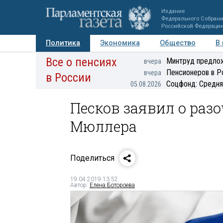
Издание
Федерального Собран
Российской Федераци
Политика
Экономика
Общество
В
Все о пенсиях
Фото
Авторы
Персоны
Мнения
Регионы
Минтруд предлож
вчера
Пенсионеров в Р
вчера
в России
Соцфонд: Средня
05.08.2026
Песков заявил о раз
Мюллера
Поделиться
19.04.2019 13:52
Автор:
Елена Ботороева