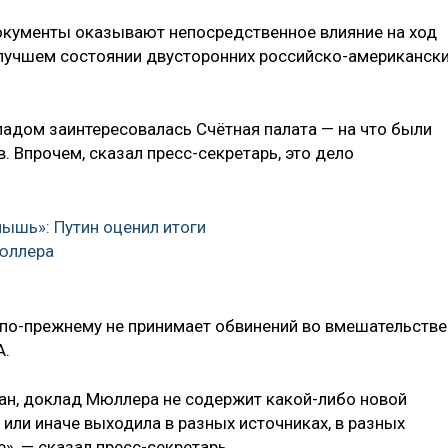
окументы оказывают непосредственное влияние на ход
е лучшем состоянии двусторонних российско-американск
ладом заинтересовалась Счётная палата — на что были
 Впрочем, сказал пресс-секретарь, это дело
мышь»: Путин оценил итоги
юллера
 по-прежнему не принимает обвинений во вмешательстве
А.
ван, доклад Мюллера не содержит какой-либо новой
или иначе выходила в разных источниках, в разных
», — сказал пресс-секретарь.