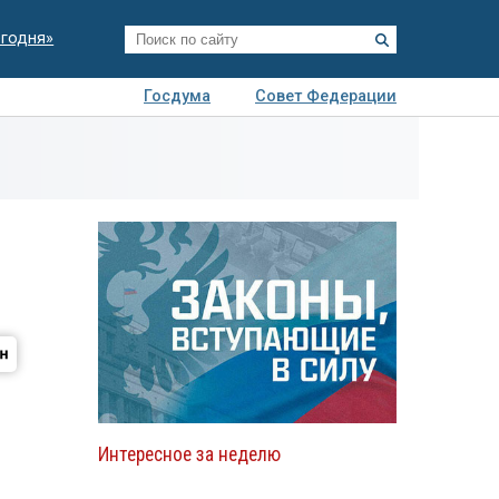
егодня»
Госдума
Совет Федерации
я
Авто
Недвижимость
Технологии
иза
Интересное за неделю