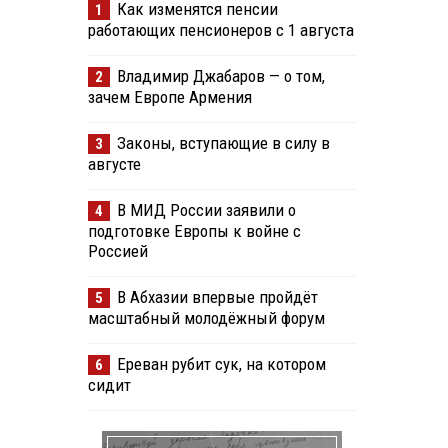
Как изменятся пенсии
1
работающих пенсионеров с 1 августа
Владимир Джабаров — о том,
2
зачем Европе Армения
Законы, вступающие в силу в
3
августе
В МИД России заявили о
4
подготовке Европы к войне с
Россией
В Абхазии впервые пройдёт
5
масштабный молодёжный форум
Ереван рубит сук, на котором
6
сидит