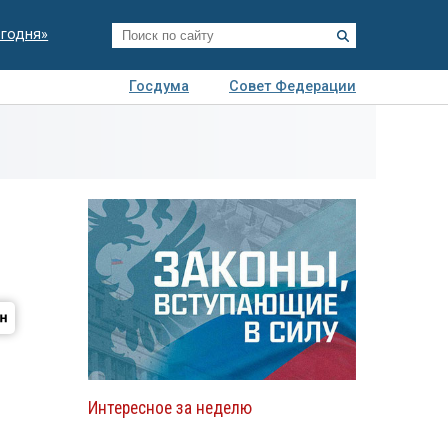
егодня»
Госдума
Совет Федерации
я
Авто
Недвижимость
Технологии
иза
Интересное за неделю