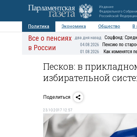
Издание
Федерального Собран
Российской Федераци
Политика
Экономика
Общество
В
Все о пенсиях
Фото
Авторы
Персоны
Мнения
Регионы
Соцфонд: Средн
два дня назад
Пенсию по старо
04.08.2026
в России
Как изменятся п
01.08.2026
Песков: в прикладн
избирательной систе
Поделиться
23.10.2017 12:57