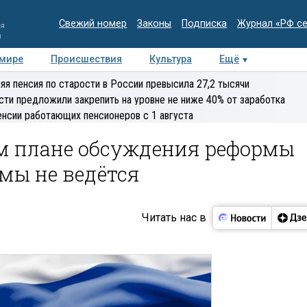
Свежий номер
Законы
Подписка
Журнал «РФ с
ия
и
 мире
Происшествия
Культура
Ещё
Медиацентр
Интервью
Колумнисты
Делова
яя пенсия по старости в России превысила 27,2 тысячи
эксперт
сти предложили закрепить на уровне не ниже 40% от заработка
енсии работающих пенсионеров с 1 августа
ом плане обсуждения реформы
мы не ведётся
Читать нас в