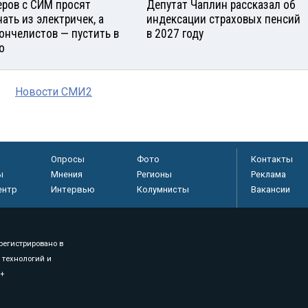
еров с СИМ просят
Депутат Чаплин рассказал об
нать из электричек, а
индексации страховых пенсий
ончелистов — пустить в
в 2027 году
о
Новости СМИ2
Опросы
Фото
Контакты
ы
Мнения
Регионы
Реклама
ентр
Интервью
Колумнисты
Вакансии
регистрировано в
 технологий и
8+