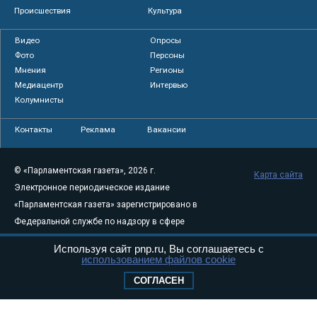
Происшествия
Культура
Видео
Опросы
Фото
Персоны
Мнения
Регионы
Медиацентр
Интервью
Колумнисты
Контакты
Реклама
Вакансии
© «Парламентская газета», 2026 г.
Карта сайта
Электронное периодическое издание
«Парламентская газета» зарегистрировано в
Федеральной службе по надзору в сфере
связи, информационных технологий и
Используя сайт pnp.ru, Вы соглашаетесь с
массовых коммуникаций (Роскомнадзор) 05
использованием файлов cookie
августа 2011 года. 18+
СОГЛАСЕН
Свидетельство о регистрации Эл № ФС77-
46097