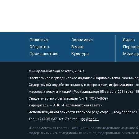
Политика
Экономика
Видео
Общество
В мире
Персон
Происшествия
Культура
Медиац
© «Парламентская газета», 2026 г.
Электронное периодическое издание «Парламентская газета» за
Федеральной службе по надзору в сфере связи, информационных
массовых коммуникаций (Роскомнадзор) 05 августа 2011 года. 1
Свидетельство о регистрации Эл № ФС77-46097
Учредитель — АНО «Парламентская газета»
Исполняющий обязанности главного редактора — Абдуллаев М.Р
Тел.: +7 (495) 637–69–79 E-mail:
pg@pnp.ru
«Парламентская газета» - официальное еженедельное издание Фе
федеральных конституционных законов, федеральных законов и а