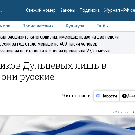
Свежий номер
Законы
Подписка
Журнал «РФ с
ия
и
 мире
Происшествия
Культура
Ещё
Медиацентр
Интервью
Колумнисты
Делова
ил расширить категории лиц, имеющих право на две пенсии
эксперт
оссии за год стало меньше на 409 тысяч человек
яя пенсия по старости в России превысила 27,2 тысячи
чиков Дульцевых лишь в
 они русские
Читать нас в
Источник:
ТА