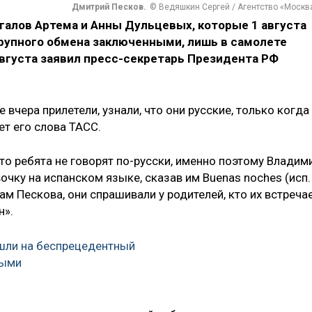
Дмитрий Песков.
© Ведяшкин Сергей / Агентство «Москв
галов Артема и Анны Дульцевых, которые 1 августа
крупного обмена заключенными, лишь в самолете
 августа заявил пресс-секретарь Президента РФ
вчера прилетели, узнали, что они русские, только когда
ет его слова ТАСС.
то ребята не говорят по-русски, именно поэтому Владим
очку на испанском языке, сказав им Buenas noches (исп.
ам Пескова, они спрашивали у родителей, кто их встречае
н».
шли на беспрецедентный
ными