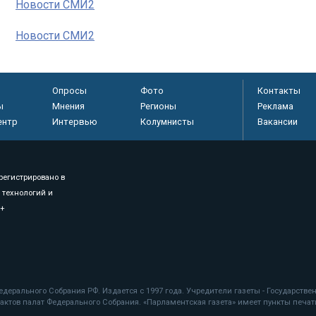
Новости СМИ2
Новости СМИ2
Опросы
Фото
Контакты
ы
Мнения
Регионы
Реклама
ентр
Интервью
Колумнисты
Вакансии
регистрировано в
 технологий и
8+
.
дерального Собрания РФ. Издается с 1997 года. Учредители газеты - Государств
ктов палат Федерального Собрания. «Парламентская газета» имеет пункты печати