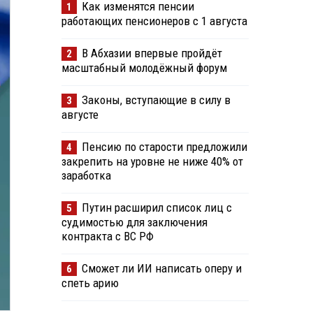
Как изменятся пенсии
1
работающих пенсионеров с 1 августа
В Абхазии впервые пройдёт
2
масштабный молодёжный форум
Законы, вступающие в силу в
3
августе
Пенсию по старости предложили
4
закрепить на уровне не ниже 40% от
заработка
Путин расширил список лиц с
5
судимостью для заключения
контракта с ВС РФ
Сможет ли ИИ написать оперу и
6
спеть арию