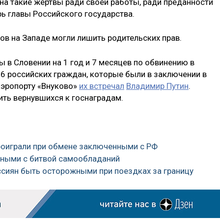
 на такие жертвы ради своей работы, ради преданности
рь главы Российского государства.
ов на Западе могли лишить родительских прав.
 в Словении на 1 год и 7 месяцев по обвинению в
 6 российских граждан, которые были в заключении в
 аэропорту «Внуково»
их встречал
Владимир Путин
.
ть вернувшихся к госнаградам.
проиграли при обмене заключенными с РФ
нными с битвой самообладаний
ссиян быть осторожными при поездках за границу