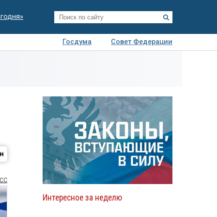
егодня»
Госдума
Совет Федерации
я
Авто
Недвижимость
Технологии
иза
СС
Интересное за неделю