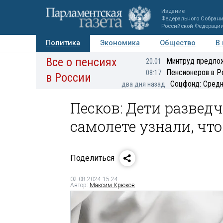
Издание
Федерального Собран
Российской Федераци
Политика
Экономика
Общество
В
Все о пенсиях
Фото
Авторы
Персоны
Мнения
Регионы
Минтруд предлож
20:01
Пенсионеров в Р
08:17
в России
Соцфонд: Средн
два дня назад
Песков: Дети развед
самолете узнали, что
Поделиться
02.08.2024 15:24
Автор:
Максим Крюков