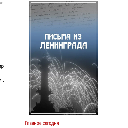
а»
ир
т,
Главное сегодня