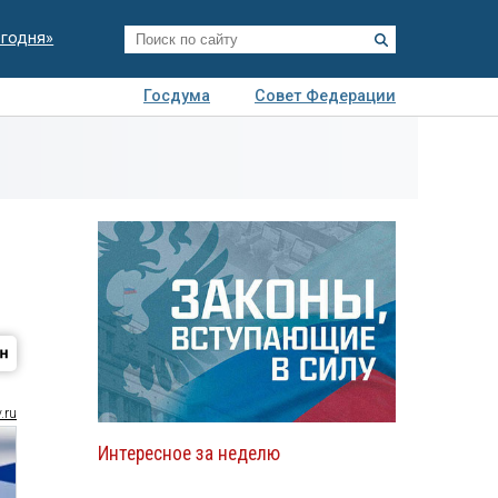
егодня»
Госдума
Совет Федерации
я
Авто
Недвижимость
Технологии
иза
.ru
Интересное за неделю