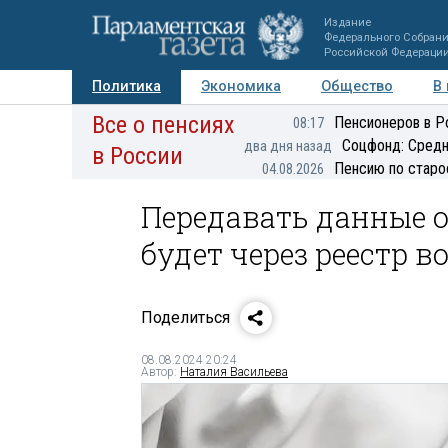
Издание
Федерального Собран
Российской Федераци
Политика
Экономика
Общество
В
Все о пенсиях
Фото
Авторы
Персоны
Мнения
Регионы
Пенсионеров в Р
08:17
Соцфонд: Средн
два дня назад
в России
Пенсию по старо
04.08.2026
Передавать данные 
будет через реестр в
Поделиться
08.08.2024 20:24
Автор:
Наталия Васильева