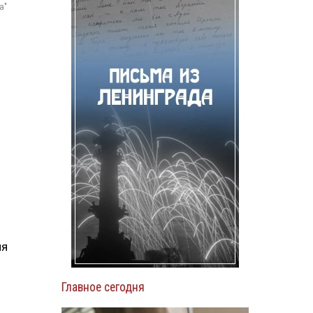
а"
ия
Главное сегодня