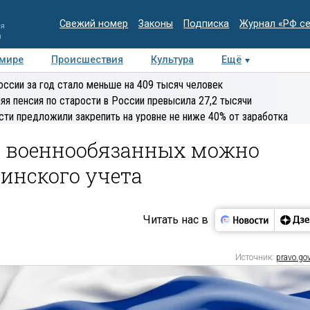
Свежий номер
Законы
Подписка
Журнал «РФ с
ия
и
 мире
Происшествия
Культура
Ещё
Медиацентр
Интервью
Колумнисты
Делова
оссии за год стало меньше на 409 тысяч человек
эксперт
яя пенсия по старости в России превысила 27,2 тысячи
сти предложили закрепить на уровне не ниже 40% от заработка
о военнообязанных можно
оинского учета
Читать нас в
Источник:
pravo.gov