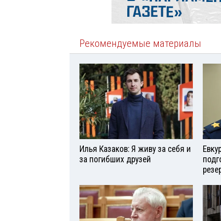
Рекомендуемые материалы
Илья Казаков: Я живу за себя и
Евку
за погибших друзей
подг
резе