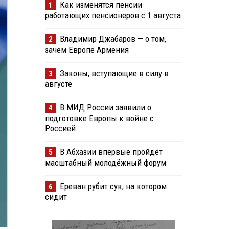
Как изменятся пенсии
1
работающих пенсионеров с 1 августа
Владимир Джабаров — о том,
2
зачем Европе Армения
Законы, вступающие в силу в
3
августе
В МИД России заявили о
4
подготовке Европы к войне с
Россией
В Абхазии впервые пройдёт
5
масштабный молодёжный форум
Ереван рубит сук, на котором
6
сидит