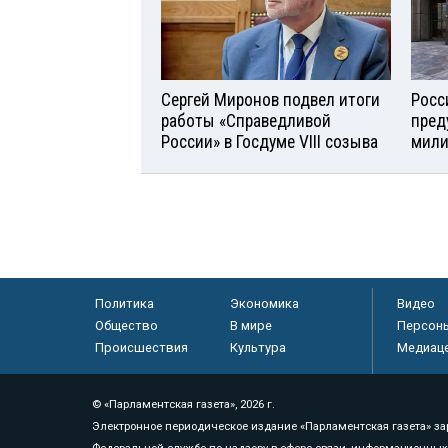
Сергей Миронов подвел итоги
Росс
работы «Справедливой
пред
России» в Госдуме VIII созыва
мили
Политика
Экономика
Видео
Общество
В мире
Персон
Происшествия
Культура
Медиац
© «Парламентская газета», 2026 г.
Электронное периодическое издание «Парламентская газета» за