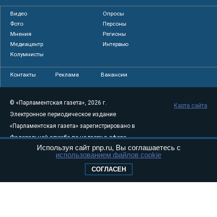
Видео
Опросы
Фото
Персоны
Мнения
Регионы
Медиацентр
Интервью
Колумнисты
Контакты
Реклама
Вакансии
© «Парламентская газета», 2026 г.
Карта сайта
Электронное периодическое издание
«Парламентская газета» зарегистрировано в
Федеральной службе по надзору в сфере
Используя сайт pnp.ru, Вы соглашаетесь с
связи, информационных технологий и
использованием файлов cookie
массовых коммуникаций (Роскомнадзор) 05
СОГЛАСЕН
августа 2011 года. 18+
Свидетельство о регистрации Эл № ФС77-
46097
Учредитель — АНО «Парламентская газета»