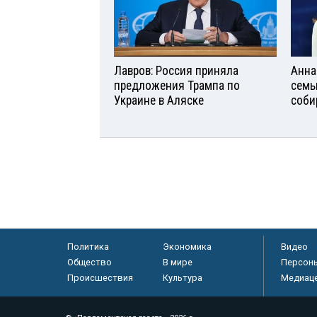
Лавров: Россия приняла
Анна
предложения Трампа по
семь
Украине в Аляске
соби
Политика
Экономика
Видео
Общество
В мире
Персон
Происшествия
Культура
Медиац