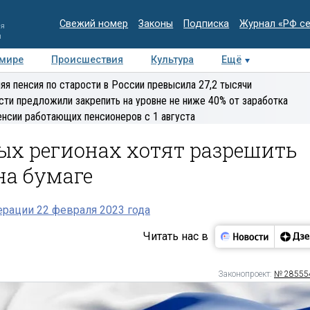
Свежий номер
Законы
Подписка
Журнал «РФ с
ия
и
 мире
Происшествия
Культура
Ещё
Медиацентр
Интервью
Колумнисты
Делова
яя пенсия по старости в России превысила 27,2 тысячи
эксперт
сти предложили закрепить на уровне не ниже 40% от заработка
енсии работающих пенсионеров с 1 августа
ых регионах хотят разрешить
на бумаге
рации 22 февраля 2023 года
Читать нас в
Законопроект:
№ 28555