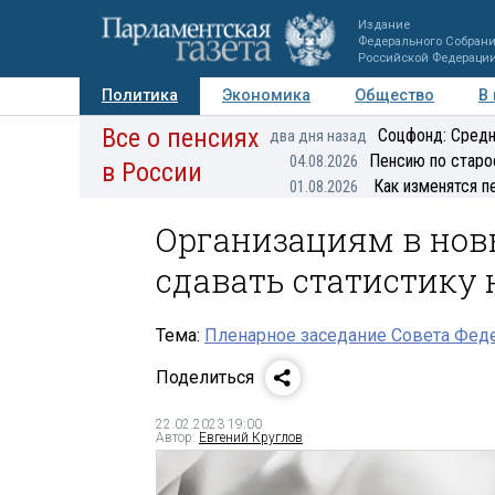
Издание
Федерального Собран
Российской Федераци
Политика
Экономика
Общество
В
Все о пенсиях
Фото
Авторы
Персоны
Мнения
Регионы
Соцфонд: Средн
два дня назад
Пенсию по старо
04.08.2026
в России
Как изменятся п
01.08.2026
Организациям в нов
сдавать статистику 
Тема:
Пленарное заседание Совета Феде
Поделиться
22.02.2023 19:00
Автор:
Евгений Круглов