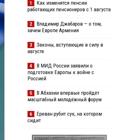
Как изменятся пенсии
1
работающих пенсионеров с 1 августа
Владимир Джабаров — о том,
2
зачем Европе Армения
Законы, вступающие в силу в
3
августе
В МИД России заявили о
4
подготовке Европы к войне с
Россией
В Абхазии впервые пройдёт
5
масштабный молодёжный форум
Ереван рубит сук, на котором
6
сидит