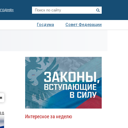
егодня»
Госдума
Совет Федерации
я
Авто
Недвижимость
Технологии
иза
4-8
Интересное за неделю