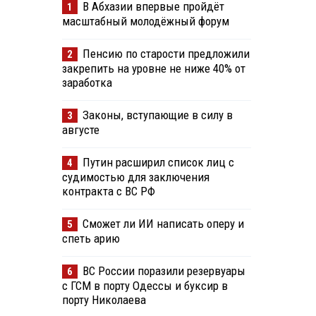
В Абхазии впервые пройдёт
1
масштабный молодёжный форум
Пенсию по старости предложили
2
закрепить на уровне не ниже 40% от
заработка
Законы, вступающие в силу в
3
августе
Путин расширил список лиц с
4
судимостью для заключения
контракта с ВС РФ
Сможет ли ИИ написать оперу и
5
спеть арию
ВС России поразили резервуары
6
с ГСМ в порту Одессы и буксир в
порту Николаева