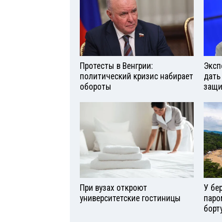
Протесты в Венгрии:
Эксп
политический кризис набирает
дать
обороты
защи
При вузах откроют
У бе
университетские гостиницы
паро
борт