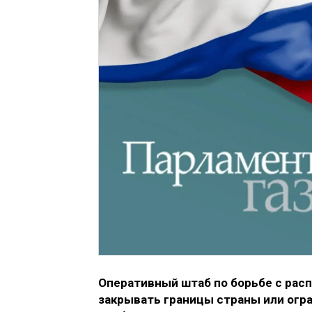
Оперативный штаб по борьбе с расп
закрывать границы страны или огр