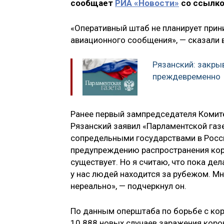
сообщает
РИА «Новости»
со ссылко
«Оперативный штаб не планирует прин
авиационного сообщения», — сказали 
Рязанский: закры
преждевременно
Ранее первый зампредседателя Комит
Рязанский заявил «Парламентской газ
сопредельными государствами в Росси
предупреждению распространения коро
существует. Но я считаю, что пока де
у нас людей находится за рубежом. Мн
нереально», — подчеркнул он.
По данным оперштаба по борьбе с кор
10 888 новых случаев заражения коро