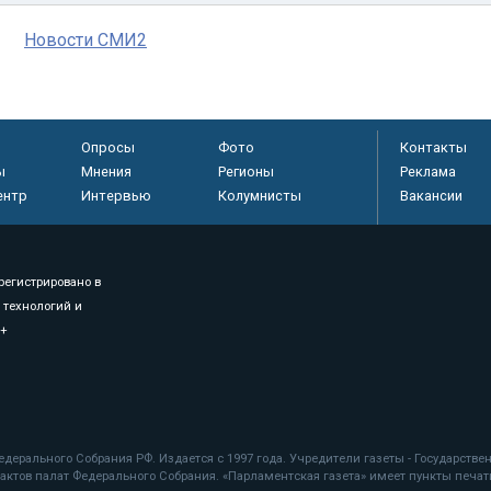
Новости СМИ2
Опросы
Фото
Контакты
ы
Мнения
Регионы
Реклама
ентр
Интервью
Колумнисты
Вакансии
регистрировано в
 технологий и
8+
.
дерального Собрания РФ. Издается с 1997 года. Учредители газеты - Государств
ктов палат Федерального Собрания. «Парламентская газета» имеет пункты печати