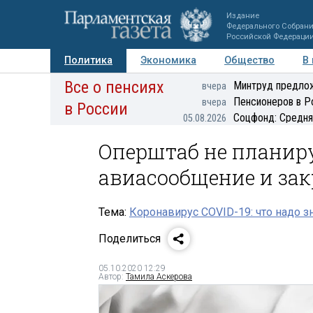
Издание
Федерального Собран
Российской Федераци
Политика
Экономика
Общество
В
Все о пенсиях
Фото
Авторы
Персоны
Мнения
Регионы
Минтруд предлож
вчера
Пенсионеров в Р
вчера
в России
Соцфонд: Средня
05.08.2026
Оперштаб не планир
авиасообщение и за
Тема:
Коронавирус COVID-19: что надо з
Поделиться
05.10.2020 12:29
Автор:
Тамила Аскерова