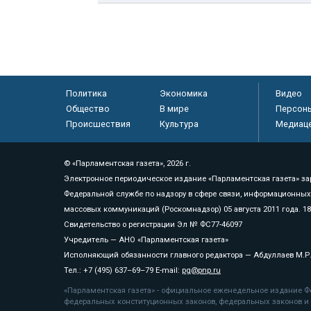
Политика
Экономика
Видео
Общество
В мире
Персон
Происшествия
Культура
Медиац
© «Парламентская газета», 2026 г.
Электронное периодическое издание «Парламентская газета» за
Федеральной службе по надзору в сфере связи, информационных
массовых коммуникаций (Роскомнадзор) 05 августа 2011 года. 1
Свидетельство о регистрации Эл № ФС77-46097
Учредитель — АНО «Парламентская газета»
Исполняющий обязанности главного редактора — Абдуллаев М.Р
Тел.: +7 (495) 637–69–79 E-mail:
pg@pnp.ru
«Парламентская газета» - официальное еженедельное издание Фе
федеральных конституционных законов, федеральных законов и а