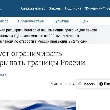
Свежий номер
Законы
Подписка
Журнал «РФ с
ия
и
 мире
Происшествия
Культура
Ещё
Медиацентр
Интервью
Колумнисты
Делова
ил расширить категории лиц, имеющих право на две пенсии
эксперт
оссии за год стало меньше на 409 тысяч человек
я пенсия по старости в России превысила 27,2 тысячи
ует ограничивать
крывать границы России
нать
Читать нас в