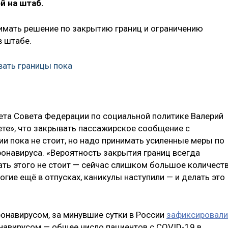
й на штаб.
имать решение по закрытию границ и ограничению
в штабе.
вать границы пока
ета Совета Федерации по социальной политике Валерий
ете», что закрывать пассажирское сообщение с
и пока не стоит, но надо принимать усиленные меры по
навируса. «Вероятность закрытия границ всегда
лать этого не стоит — сейчас слишком большое количест
огие ещё в отпусках, каникулы наступили — и делать это
онавирусом, за минувшие сутки в России
зафиксировали
навирусом — общее число пациентов с COVID-19 в