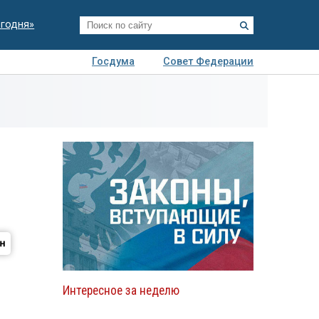
егодня»
Госдума
Совет Федерации
я
Авто
Недвижимость
Технологии
иза
Интересное за неделю