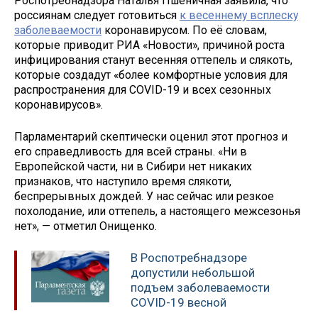
Роспотребнадзора Наталья Пшеничная заявила, что
россиянам следует готовиться
к весеннему всплеску
заболеваемости
коронавирусом. По её словам,
которые приводит РИА «Новости», причиной роста
инфицирования станут весенняя оттепель и слякоть,
которые создадут «более комфортные условия для
распространения для COVID-19 и всех сезонных
коронавирусов».
Парламентарий скептически оценил этот прогноз и
его справедливость для всей страны. «Ни в
Европейской части, ни в Сибири нет никаких
признаков, что наступило время слякоти,
беспрерывных дождей. У нас сейчас или резкое
похолодание, или оттепель, а настоящего межсезонья
нет», — отметил Онищенко.
В Роспотребнадзоре
допустили небольшой
подъем заболеваемости
COVID-19 весной