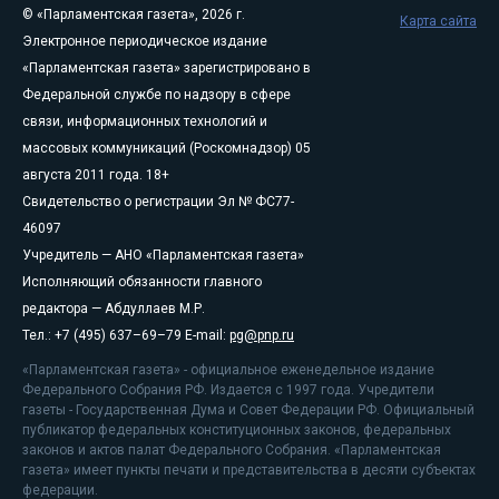
© «Парламентская газета», 2026 г.
Карта сайта
Электронное периодическое издание
«Парламентская газета» зарегистрировано в
Федеральной службе по надзору в сфере
связи, информационных технологий и
массовых коммуникаций (Роскомнадзор) 05
августа 2011 года. 18+
Свидетельство о регистрации Эл № ФС77-
46097
Учредитель — АНО «Парламентская газета»
Исполняющий обязанности главного
редактора — Абдуллаев М.Р.
Тел.: +7 (495) 637–69–79 E-mail:
pg@pnp.ru
«Парламентская газета» - официальное еженедельное издание
Федерального Собрания РФ. Издается с 1997 года. Учредители
газеты - Государственная Дума и Совет Федерации РФ. Официальный
публикатор федеральных конституционных законов, федеральных
законов и актов палат Федерального Собрания. «Парламентская
газета» имеет пункты печати и представительства в десяти субъектах
федерации.