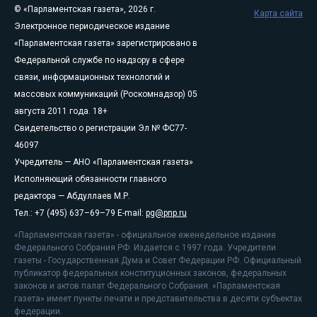
© «Парламентская газета», 2026 г.
Карта сайта
Электронное периодическое издание
«Парламентская газета» зарегистрировано в
Федеральной службе по надзору в сфере
связи, информационных технологий и
массовых коммуникаций (Роскомнадзор) 05
августа 2011 года. 18+
Свидетельство о регистрации Эл № ФС77-
46097
Учредитель — АНО «Парламентская газета»
Исполняющий обязанности главного
редактора — Абдуллаев М.Р.
Тел.: +7 (495) 637–69–79 E-mail:
pg@pnp.ru
«Парламентская газета» - официальное еженедельное издание
Федерального Собрания РФ. Издается с 1997 года. Учредители
газеты - Государственная Дума и Совет Федерации РФ. Официальный
публикатор федеральных конституционных законов, федеральных
законов и актов палат Федерального Собрания. «Парламентская
газета» имеет пункты печати и представительства в десяти субъектах
федерации.