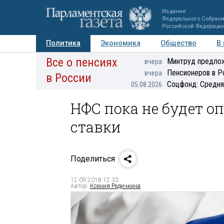
Издание
Федерального Собран
Российской Федераци
Политика
Экономика
Общество
В
Все о пенсиях
Фото
Авторы
Персоны
Мнения
Регионы
Минтруд предлож
вчера
Пенсионеров в Р
вчера
в России
Соцфонд: Средня
05.08.2026
НФС пока не будет о
ставки
Поделиться
12.09.2018 12:33
Автор:
Ксения Редичкина