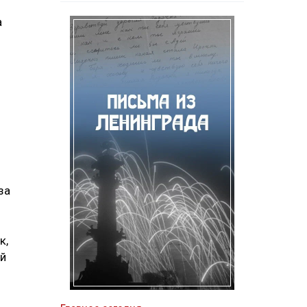
а
за
к,
ой