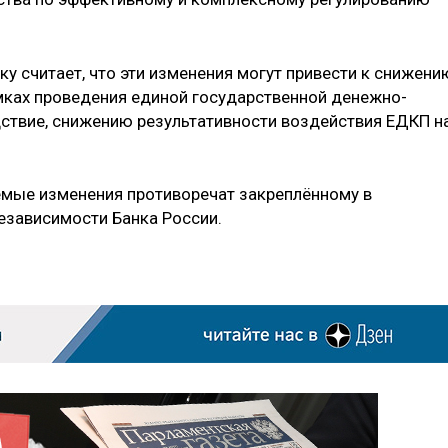
у считает, что эти изменения могут привести к снижени
мках проведения единой государственной денежно-
едствие, снижению результативности воздействия ЕДКП н
емые изменения противоречат закреплённому в
езависимости Банка России.