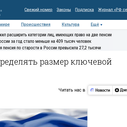
Свежий номер
Законы
Подписка
Журнал «РФ с
ия
и
 мире
Происшествия
Культура
Ещё
Медиацентр
Интервью
Колумнисты
Делова
ил расширить категории лиц, имеющих право на две пенсии
эксперт
оссии за год стало меньше на 409 тысяч человек
я пенсия по старости в России превысила 27,2 тысячи
пределять размер ключевой
Читать нас в