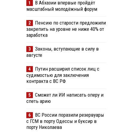
В Абхазии впервые пройдёт
1
масштабный молодёжный форум
Пенсию по старости предложили
2
закрепить на уровне не ниже 40% от
заработка
Законы, вступающие в силу в
3
августе
Путин расширил список лиц с
4
судимостью для заключения
контракта с ВС РФ
Сможет ли ИИ написать оперу и
5
спеть арию
ВС России поразили резервуары
6
с ГСМ в порту Одессы и буксир в
порту Николаева