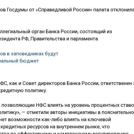
ов Госдумы от «Справедливой России» палата отклонил
легиальный орган Банка России, состоящий из
зидента РФ, Правительства и парламента.
в в заповедниках будут
еральный бюджет
С, как и Совет директоров Банка России, ответственен 
редитную политику.
 позволяющие НФС влиять на уровень процентных ставо
литику», — отметили авторы инициативы в пояснительн
а нет возможности как-либо влиять на ключевой
кредитных ресурсов на внутреннем рынке, что
ства по эффективному и комплексному регулированию