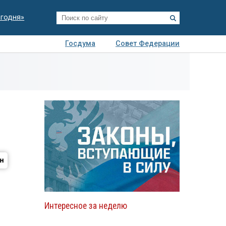
егодня»
Госдума
Совет Федерации
я
Авто
Недвижимость
Технологии
иза
Интересное за неделю