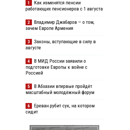
Как изменятся пенсии
1
работающих пенсионеров с 1 августа
Владимир Джабаров — о том,
2
зачем Европе Армения
Законы, вступающие в силу в
3
августе
В МИД России заявили о
4
подготовке Европы к войне с
Россией
В Абхазии впервые пройдёт
5
масштабный молодёжный форум
Ереван рубит сук, на котором
6
сидит