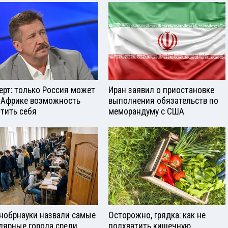
ерт: только Россия может
Иран заявил о приостановке
 Африке возможность
выполнения обязательств по
тить себя
меморандуму с США
нобрнауки назвали самые
Осторожно, грядка: как не
лярные города среди
подхватить кишечную