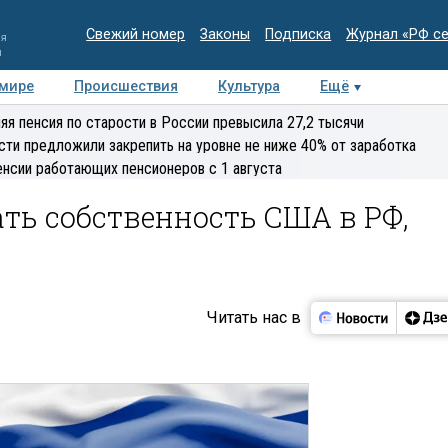
Свежий номер
Законы
Подписка
Журнал «РФ с
ия
и
 мире
Происшествия
Культура
Ещё
Медиацентр
Интервью
Колумнисты
Делова
яя пенсия по старости в России превысила 27,2 тысячи
эксперт
сти предложили закрепить на уровне не ниже 40% от заработка
енсии работающих пенсионеров с 1 августа
ть собственность США в РФ,
Читать нас в