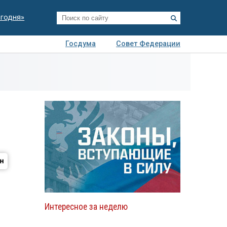
егодня»
Госдума
Совет Федерации
я
Авто
Недвижимость
Технологии
иза
Интересное за неделю