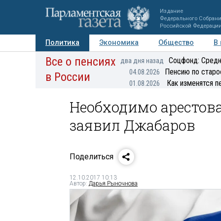
Издание
Федерального Собран
Российской Федераци
Политика
Экономика
Общество
В
Все о пенсиях
Фото
Авторы
Персоны
Мнения
Регионы
Соцфонд: Средн
два дня назад
Пенсию по старо
04.08.2026
в России
Как изменятся п
01.08.2026
Необходимо арестова
заявил Джабаров
Поделиться
12.10.2017 10:13
Автор:
Дарья Рыночнова