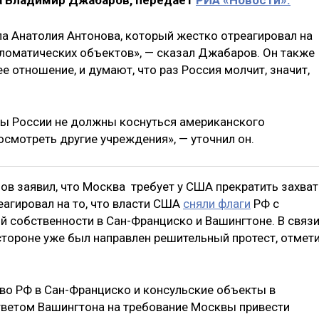
 Владимир Джабаров, передает
РИА «Новости».
ла Анатолия Антонова, который жестко отреагировал на
ломатических объектов», — сказал Джабаров. Он также
 отношение, и думают, что раз Россия молчит, значит,
еры России не должны коснуться американского
посмотреть другие учреждения», — уточнил он.
ов заявил, что Москва требует у США прекратить захват
еагировал на то, что власти США
сняли флаги
РФ с
 собственности в Сан-Франциско и Вашингтоне. В связи
тороне уже был направлен решительный протест, отмет
во РФ в Сан-Франциско и консульские объекты в
тветом Вашингтона на требование Москвы привести