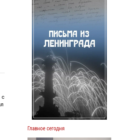
 с
ил
Главное сегодня