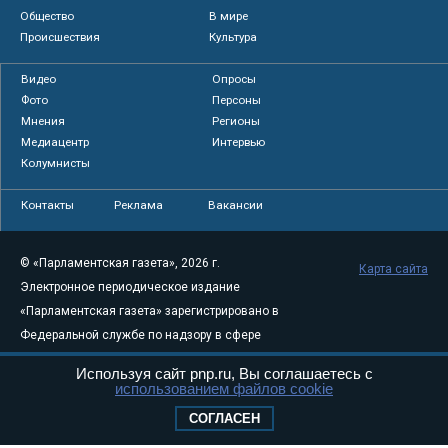
Общество
В мире
Происшествия
Культура
Видео
Опросы
Фото
Персоны
Мнения
Регионы
Медиацентр
Интервью
Колумнисты
Контакты
Реклама
Вакансии
© «Парламентская газета», 2026 г.
Карта сайта
Электронное периодическое издание
«Парламентская газета» зарегистрировано в
Федеральной службе по надзору в сфере
связи, информационных технологий и
Используя сайт pnp.ru, Вы соглашаетесь с
массовых коммуникаций (Роскомнадзор) 05
использованием файлов cookie
августа 2011 года. 18+
СОГЛАСЕН
Свидетельство о регистрации Эл № ФС77-