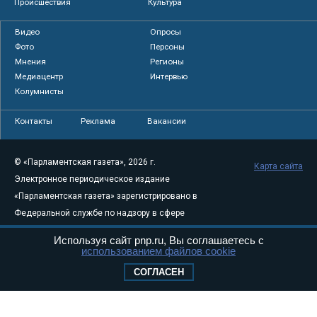
Происшествия
Культура
Видео
Опросы
Фото
Персоны
Мнения
Регионы
Медиацентр
Интервью
Колумнисты
Контакты
Реклама
Вакансии
© «Парламентская газета», 2026 г.
Карта сайта
Электронное периодическое издание
«Парламентская газета» зарегистрировано в
Федеральной службе по надзору в сфере
связи, информационных технологий и
Используя сайт pnp.ru, Вы соглашаетесь с
массовых коммуникаций (Роскомнадзор) 05
использованием файлов cookie
августа 2011 года. 18+
СОГЛАСЕН
Свидетельство о регистрации Эл № ФС77-
46097
Учредитель — АНО «Парламентская газета»