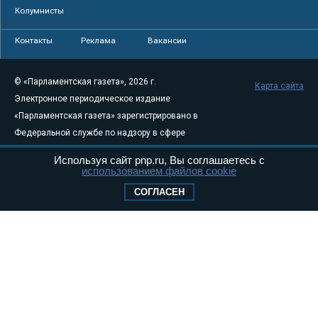
Колумнисты
Контакты
Реклама
Вакансии
© «Парламентская газета», 2026 г.
Карта сайта
Электронное периодическое издание
«Парламентская газета» зарегистрировано в
Федеральной службе по надзору в сфере
связи, информационных технологий и
Используя сайт pnp.ru, Вы соглашаетесь с
массовых коммуникаций (Роскомнадзор) 05
использованием файлов cookie
августа 2011 года. 18+
СОГЛАСЕН
Свидетельство о регистрации Эл № ФС77-
46097
Учредитель — АНО «Парламентская газета»
Исполняющий обязанности главного
редактора — Абдуллаев М.Р.
Тел.: +7 (495) 637–69–79 E-mail:
pg@pnp.ru
«Парламентская газета» - официальное еженедельное издание